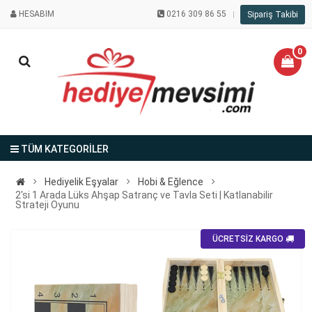
HESABIM
0216 309 86 55
Sipariş Takibi
0
TÜM KATEGORİLER
Hediyelik Eşyalar
Hobi & Eğlence
2'si 1 Arada Lüks Ahşap Satranç ve Tavla Seti | Katlanabilir
Strateji Oyunu
ÜCRETSİZ KARGO