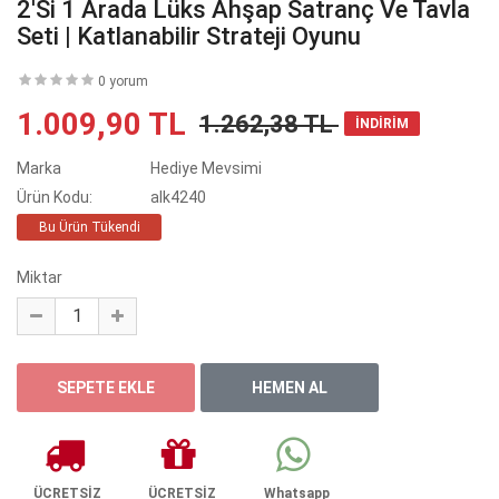
2'si 1 Arada Lüks Ahşap Satranç Ve Tavla
Seti | Katlanabilir Strateji Oyunu
0 yorum
1.009,90 TL
1.262,38 TL
İNDİRİM
Marka
Hediye Mevsimi
Ürün Kodu:
alk4240
Bu Ürün Tükendi
Miktar
ÜCRETSİZ
ÜCRETSİZ
Whatsapp