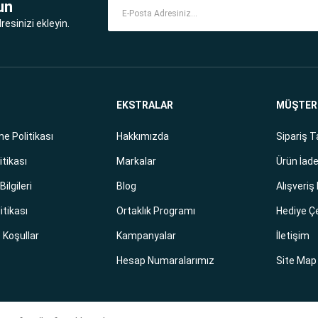
un
esinizi ekleyin.
EKSTRALAR
MÜŞTERİ
e Politikası
Hakkımızda
Sipariş T
itikası
Markalar
Ürün İade
ilgileri
Blog
Alışveriş
litikası
Ortaklık Programı
Hediye Ç
e Koşullar
Kampanyalar
İletişim
Hesap Numaralarımız
Site Map