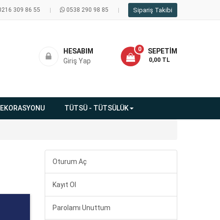
0216 309 86 55
0538 290 98 85
Sipariş Takibi
0
HESABIM
SEPETIM
- 0,00 TL
Giriş Yap
DEKORASYONU
TÜTSÜ - TÜTSÜLÜK
Oturum Aç
Kayıt Ol
Parolamı Unuttum