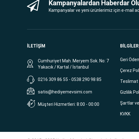
Kampanyalardan Haberdar Ol
Kampanyalar ve yeni ürünlerimiz için e-mail adr
İLETİŞİM
BİLGİLER
Geri Ödem
Cumhuriyet Mah. Meryem Sok. No: 7
Yakacık / Kartal / İstanbul
Çerez Pol
0216 309 86 55 - 0538 290 98 85
Teslimat B
satis@hediyemevsimi.com
Gizlilik Po
Şartlar v
Müşteri Hizmetleri: 8:00 - 00:00
KVKK