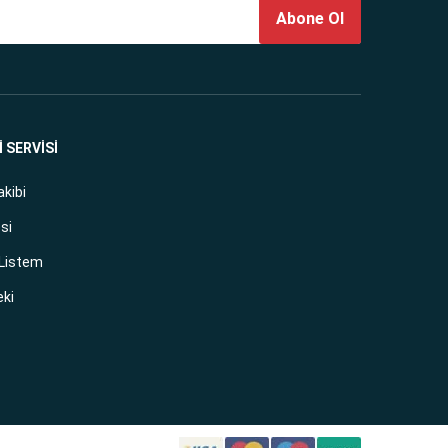
Abone Ol
 SERVİSİ
akibi
si
 Listem
eki