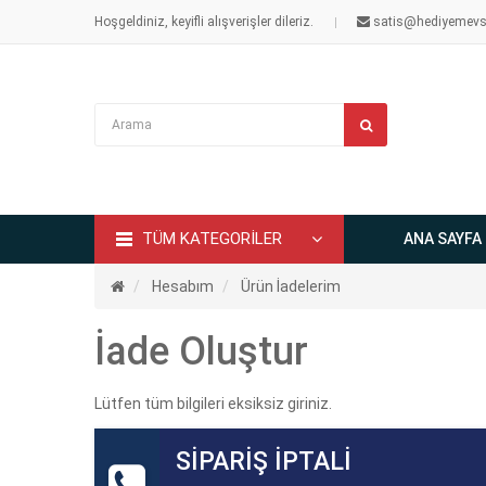
Hoşgeldiniz, keyifli alışverişler dileriz.
satis@hediyemevs
TÜM KATEGORİLER
ANA SAYFA
Hesabım
Ürün İadelerim
İade Oluştur
Lütfen tüm bilgileri eksiksiz giriniz.
SİPARİŞ İPTALİ