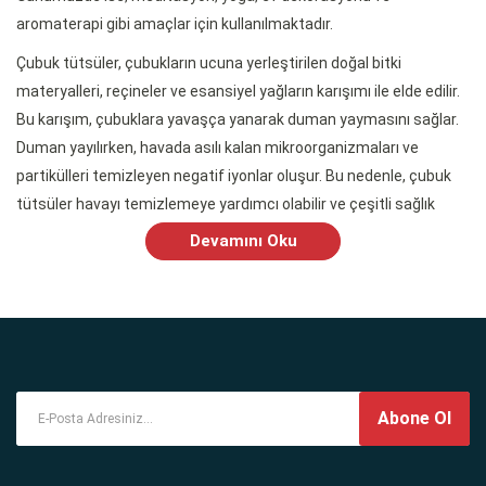
aromaterapi gibi amaçlar için kullanılmaktadır.
Çubuk tütsüler, çubukların ucuna yerleştirilen doğal bitki
materyalleri, reçineler ve esansiyel yağların karışımı ile elde edilir.
Bu karışım, çubuklara yavaşça yanarak duman yaymasını sağlar.
Duman yayılırken, havada asılı kalan mikroorganizmaları ve
partikülleri temizleyen negatif iyonlar oluşur. Bu nedenle, çubuk
tütsüler havayı temizlemeye yardımcı olabilir ve çeşitli sağlık
faydaları sunabilir.
Devamını Oku
Ayrıca, çubuk tütsülerin aromaterapi özellikleri de mevcuttur.
Kullanılan bitki materyalleri ve esansiyel yağlar, farklı aromatik
özellikler ve faydalar sunar. Örneğin, lavanta tütsüsü sakinleştirici
özelliklere sahipken, nane tütsüsü zihin açıcı ve canlandırıcı
etkilere sahiptir.
Abone Ol
Çubuk tütsü kullanırken, güvenliği sağlamak için bazı önlemler
almak önemlidir. Çubukların uygun bir tütsü tutacağı ya da tabağı
üzerine yerleştirilmesi, tütsülenen alanın iyi havalandırılması ve