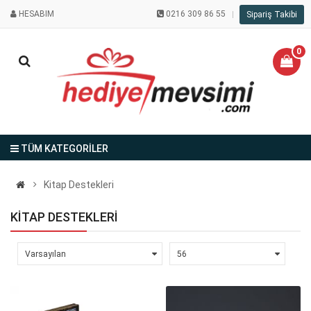
HESABIM
0216 309 86 55
Sipariş Takibi
0
TÜM KATEGORİLER
Kitap Destekleri
KITAP DESTEKLERI