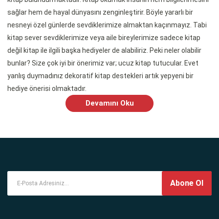
sağlar hem de hayal dünyasını zenginleştirir. Böyle yararlı bir
nesneyi özel günlerde sevdiklerimize almaktan kaçınmayız. Tabi
kitap sever sevdiklerimize veya aile bireylerimize sadece kitap
değil kitap ile ilgili başka hediyeler de alabiliriz. Peki neler olabilir
bunlar? Size çok iyi bir önerimiz var; ucuz kitap tutucular. Evet
yanlış duymadınız dekoratif kitap destekleri artık yepyeni bir
hediye önerisi olmaktadır.
Devamını Oku
Kitapları çok sevenler ve evlerinde kitap bulunanlar çok iyi bilirler ki
kitaplar dikey şekilde durdukları zaman bir tanesi aralarından alınır
ise domino taşları gibi devrilmektedirler. Eğer kitaplarınız yan yana
ve birbirlerinden destek alarak durmakta ise bu durumu sık sık
yaşamışsınızdır. Çeşitli desen ve muhteşem modelleri
sitemizden alabilirsiniz. Sevdiklerinizin zevk ve isteklerine uygun
modelleri sitemizde mevcuttur. Hatta bu ürünleri kendiniz için ev
Abone Ol
veya ofisinize uygun kitap stoperleri alabilirsiniz. Genellikle metal
malzemeden hazırlanmış olan bu ürünler, kitaplarınızı 70 derece