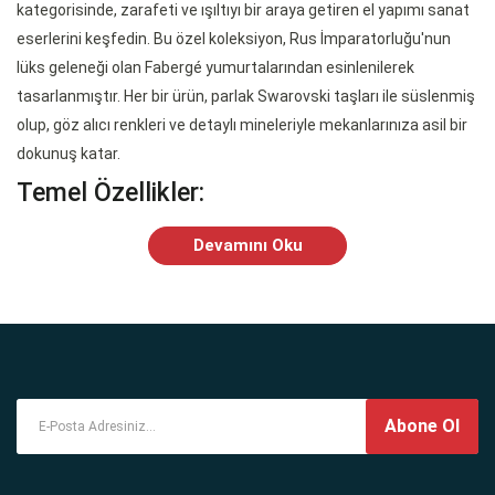
kategorisinde, zarafeti ve ışıltıyı bir araya getiren el yapımı sanat
eserlerini keşfedin. Bu özel koleksiyon, Rus İmparatorluğu'nun
lüks geleneği olan Fabergé yumurtalarından esinlenilerek
tasarlanmıştır. Her bir ürün, parlak Swarovski taşları ile süslenmiş
olup, göz alıcı renkleri ve detaylı mineleriyle mekanlarınıza asil bir
dokunuş katar.
Temel Özellikler:
Çift Amaçlı Kullanım:
Sadece dekoratif bir obje olmakla kalmaz,
Devamını Oku
aynı zamanda açılabilir yapısı sayesinde yüzük, küpe, kolye gibi
küçük takılarınızı ve özel anılarınızı güvenle saklayabileceğiniz şık
birer mücevher kutusu görevi görür.
Lüks Hediye Seçeneği:
Paskalya, Sevgililer Günü, yılbaşı ve
doğum günleri için unutulmaz, değerli ve anlamlı bir hediye
arayanlar için idealdir.
Abone Ol
Sanatsal İşçilik:
Her parça, detaylara verilen önem ve kaliteli
işçilikle üretilmiştir, koleksiyonluk bir değere sahiptir.