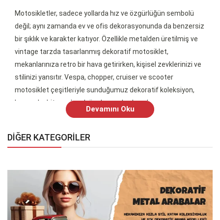
Motosikletler, sadece yollarda hız ve özgürlüğün sembolü
değil; aynı zamanda ev ve ofis dekorasyonunda da benzersiz
bir şıklık ve karakter katıyor. Özellikle metalden üretilmiş ve
vintage tarzda tasarlanmış dekoratif motosiklet,
mekanlarınıza retro bir hava getirirken, kişisel zevklerinizi ve
stilinizi yansıtır. Vespa, chopper, cruiser ve scooter
motosiklet çeşitleriyle sunduğumuz dekoratif koleksiyon,
her zevke hitap edecek özel parçalardan oluşuyor.
Devamını Oku
Vintage tarzında üretilmiş dekoratif motosiklet biblo,
geçmişin zarif dokunuşlarını günümüze taşıyor. Bu şık ve
DİĞER KATEGORİLER
etkileyici dekoratif objeler, hem nostaljik bir atmosfer
yaratıyor hem de mekanınıza sıra dışı bir karakter
kazandırıyor. Vespa’nın zarif hatları, chopper’ın dinamik
tasarımı, cruiser’ın güçlü duruşu ve scooter’ın eğlenceli
görünümü, her biri kendi tarzında birer sanat eseri olarak
evinizde veya ofisinizde kendine yer buluyor.