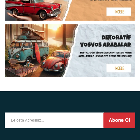
Dekoratif motosiklet biblo, sadece görsel bir şölen sunmakla
kalmaz; aynı zamanda mekanlarınıza kişisel bir dokunuş ve
özgün bir karakter katar. Her biri metalin dayanıklılığı ve
vintage tasarımın şıklığıyla özenle üretilmiştir.
Hediye Mevsimi olarak, koleksiyonumuzdaki metal dekoratif
motosikletlerle mekanlarınıza stil ve karakter katmanın yanı
sıra, sevdiklerinize de eşsiz bir hediye seçeneği sunuyoruz.
Vintage tarzındaki bu metal motosikletler, hem dekoratif
hem de anlamlı bir hediye olarak tercih edilebilir, her biri
unutulmaz anılar biriktirmenize yardımcı olabilir.
Abone Ol