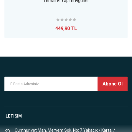
Temalı El Yapımı Figürler
449,90 TL
Abone Ol
İLETİŞİM
Cumhuriyet Mah. Meryem Sok. No: 7 Yakacık / Kartal /