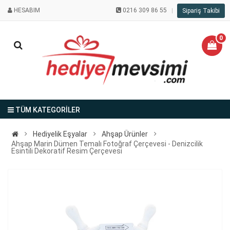
HESABIM
0216 309 86 55
Sipariş Takibi
0
TÜM KATEGORİLER
Hediyelik Eşyalar
Ahşap Ürünler
Ahşap Marin Dümen Temalı Fotoğraf Çerçevesi - Denizcilik
Esintili Dekoratif Resim Çerçevesi