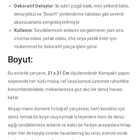
Dekoratif Detaylar:
İki adet çizgili balık, mini yelkenli biblo,
denizyıldızı ve "Beach" yönlendirme tabelası gibi sevimli
aksesuarlarla zenginleştirilmiştir.
Kullanım:
Sevdiklerinizin anılarını sergilemenin yanı sıra,
oturma odası, yatak odası, ofis veya yazlık evler için
mükemmel bir dekoratif parça işlevi görür.
Boyut:
Bu estetik çerçeve,
21 x 21 Cm
ölçülerindedir. Kompakt yapısı
sayesinde her türlü masa, raf veya konsol üzerinde rahatlıkla
konumlandırılabilir, mekanlarınıza göz alıcı bir deniz havası
katar.
Ahşap marin dümenli fotoğraf çerçevesi, hem kendiniz için
deniz temalı bir köşe oluşturmak isteyenlere hem de deniz
aşığı sevdiklerinize anlamlı ve kalıcı bir hediye arayanlara hitap
eder. Her detayıyla özenle tasarlanmış bu ürün, evinize sıcak