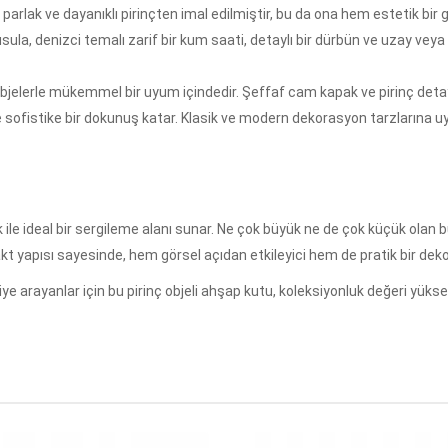
parlak ve dayanıklı pirinçten imal edilmiştir, bu da ona hem estetik bi
ula, denizci temalı zarif bir kum saati, detaylı bir dürbün ve uzay vey
objelerle mükemmel bir uyum içindedir. Şeffaf cam kapak ve pirinç deta
ne sofistike bir dokunuş katar. Klasik ve modern dekorasyon tarzlarına 
k ile ideal bir sergileme alanı sunar. Ne çok büyük ne de çok küçük olan 
kt yapısı sayesinde, hem görsel açıdan etkileyici hem de pratik bir deko
iye arayanlar için bu pirinç objeli ahşap kutu, koleksiyonluk değeri yüks