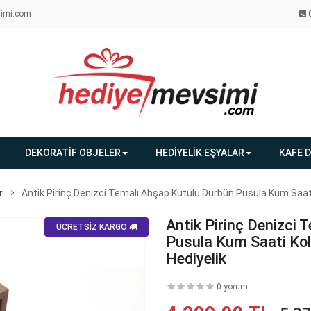
imi.com
DEKORATİF OBJELER
HEDİYELİK EŞYALAR
KAFE 
r
Antik Pirinç Denizci Temalı Ahşap Kutulu Dürbün Pusula Kum Saati
Antik Pirinç Denizci
ÜCRETSİZ KARGO
Pusula Kum Saati Kol
Hediyelik
0 yorum