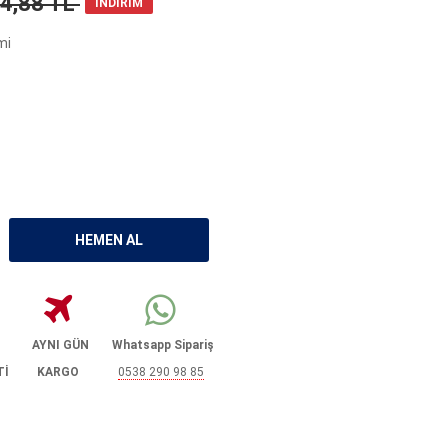
74,88 TL
İNDİRİM
mi
AYNI GÜN
Whatsapp Sipariş
Tİ
KARGO
0538 290 98 85