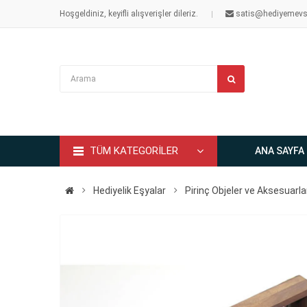
Hoşgeldiniz, keyifli alışverişler dileriz.
satis@hediyemevs
TÜM KATEGORİLER
ANA SAYFA
Hediyelik Eşyalar
Pirinç Objeler ve Aksesuarla