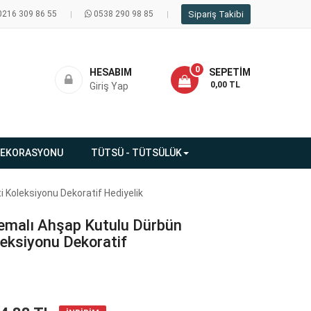
0216 309 86 55
0538 290 98 85
Sipariş Takibi
0
HESABIM
SEPETIM
- 0,00 TL
Giriş Yap
DEKORASYONU
TÜTSÜ - TÜTSÜLÜK
 Koleksiyonu Dekoratif Hediyelik
 Temalı Ahşap Kutulu Dürbün
eksiyonu Dekoratif