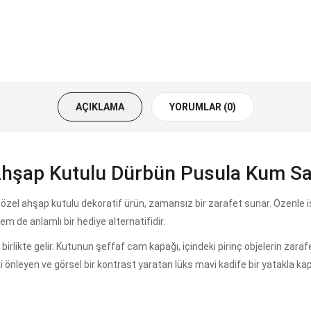
AÇIKLAMA
YORUMLAR (0)
 Ahşap Kutulu Dürbün Pusula Kum Sa
bu özel ahşap kutulu dekoratif ürün, zamansız bir zarafet sunar. Özenle 
m de anlamlı bir hediye alternatifidir.
likte gelir. Kutunun şeffaf cam kapağı, içindeki pirinç objelerin zarafetin
ni önleyen ve görsel bir kontrast yaratan lüks mavi kadife bir yatakla ka