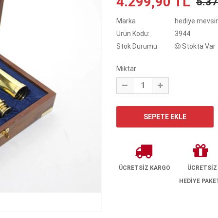
4.299,90 TL
5.3
Marka
hediye mevsi
Ürün Kodu:
3944
Stok Durumu
Stokta Var
Miktar
ÜCRETSİZ KARGO
ÜCRETSİZ
HEDİYE PAKE