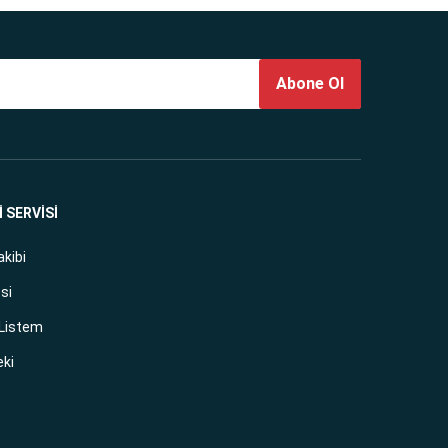
Abone Ol
 SERVİSİ
akibi
si
 Listem
eki