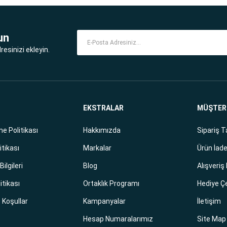
un
esinizi ekleyin.
EKSTRALAR
MÜŞTERİ
e Politikası
Hakkımızda
Sipariş T
itikası
Markalar
Ürün İade
ilgileri
Blog
Alışveriş
litikası
Ortaklık Programı
Hediye Ç
e Koşullar
Kampanyalar
İletişim
Hesap Numaralarımız
Site Map