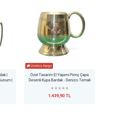
dak |
Özel Tasarım El Yapımı Pirinç Çapa
Lü
 Sunum |
Desenli Kupa Bardak - Denizci Temalı
Ergono
Dekoratif Hediye
1.439,90 TL