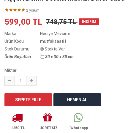
2 yorum
599,00 TL
748,75 TL
İNDİRİM
Marka
Hediye Mevsimi
Ürün Kodu:
mutfaksaati1
Stok Durumu
Stokta Var
Ürün Boyutları
30 x 30 x 30 cm
Miktar
1250 TL
ÜCRETSİZ
Whatsapp