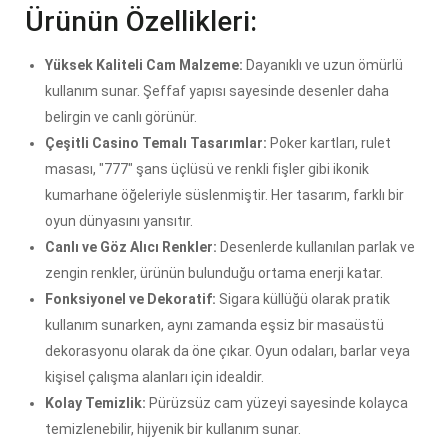
Ürünün Özellikleri:
Yüksek Kaliteli Cam Malzeme:
Dayanıklı ve uzun ömürlü
kullanım sunar. Şeffaf yapısı sayesinde desenler daha
belirgin ve canlı görünür.
Çeşitli Casino Temalı Tasarımlar:
Poker kartları, rulet
masası, "777" şans üçlüsü ve renkli fişler gibi ikonik
kumarhane öğeleriyle süslenmiştir. Her tasarım, farklı bir
oyun dünyasını yansıtır.
Canlı ve Göz Alıcı Renkler:
Desenlerde kullanılan parlak ve
zengin renkler, ürünün bulunduğu ortama enerji katar.
Fonksiyonel ve Dekoratif:
Sigara küllüğü olarak pratik
kullanım sunarken, aynı zamanda eşsiz bir masaüstü
dekorasyonu olarak da öne çıkar. Oyun odaları, barlar veya
kişisel çalışma alanları için idealdir.
Kolay Temizlik:
Pürüzsüz cam yüzeyi sayesinde kolayca
temizlenebilir, hijyenik bir kullanım sunar.