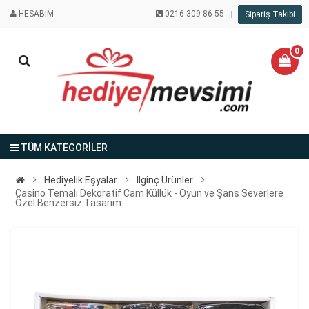
HESABIM
0216 309 86 55
Sipariş Takibi
0
TÜM KATEGORİLER
Hediyelik Eşyalar
İlginç Ürünler
Casino Temalı Dekoratif Cam Küllük - Oyun ve Şans Severlere
Özel Benzersiz Tasarım