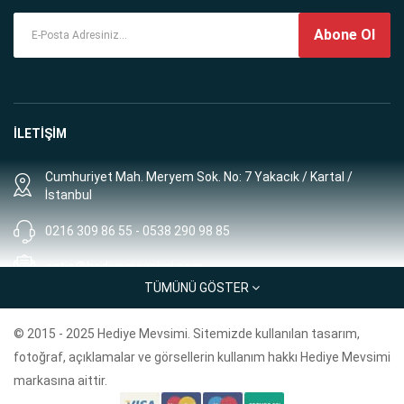
Abone Ol
İLETİŞİM
Cumhuriyet Mah. Meryem Sok. No: 7 Yakacık / Kartal /
İstanbul
0216 309 86 55 - 0538 290 98 85
satis@hediyemevsimi.com
TÜMÜNÜ GÖSTER
Müşteri Hizmetleri: 8:00 - 00:00
© 2015 - 2025 Hediye Mevsimi. Sitemizde kullanılan tasarım,
BİLGİLER
fotoğraf, açıklamalar ve görsellerin kullanım hakkı Hediye Mevsimi
markasına aittir.
Geri Ödeme Politikası