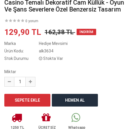
Casino Temalı Dekoratif Cam Küllük - Oyun
Ve Şans Severlere Özel Benzersiz Tasarım
0 yorum
129,90 TL
162,38 TL
İNDİRİM
Marka
Hediye Mevsimi
Ürün Kodu:
alk3634
Stok Durumu
Stokta Var
Miktar
1250 TL
ÜCRETSİZ
Whatsapp