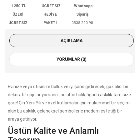
1250 TL
ÜCRETSİZ
Whatsapp
ÜZERİ
HEDİYE
Sipariş
ÜCRETSİZ
PAKETİ
0538 290 98
KARGO
85
AÇIKLAMA
YORUMLAR (0)
Evinize veya ofisinize bolluk ve iyi şans getirecek, göz alıcı bir
dekoratif obje arıyorsanız, bu altın balık figürlü askılık tam size
göre! Çin Yeni Yılı ve özel kutlamalar için mükemmel bir seçim
olan bu askılık, geleneksel sembollerle modern estetiği bir
araya getiriyor.
Üstün Kalite ve Anlamlı