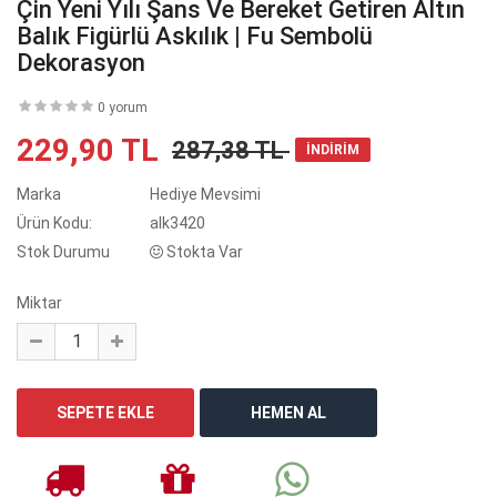
Çin Yeni Yılı Şans Ve Bereket Getiren Altın
Balık Figürlü Askılık | Fu Sembolü
Dekorasyon
0 yorum
229,90 TL
287,38 TL
İNDİRİM
Marka
Hediye Mevsimi
Ürün Kodu:
alk3420
Stok Durumu
Stokta Var
Miktar