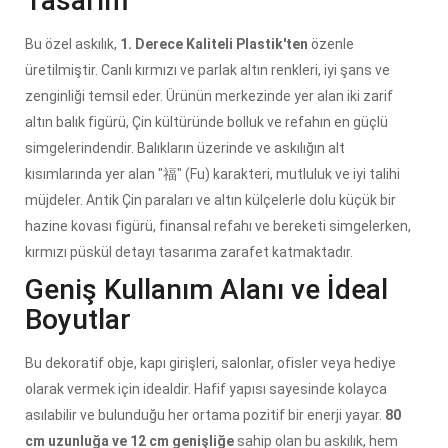
Tasarım
Bu özel askılık,
1. Derece Kaliteli Plastik'ten
özenle
üretilmiştir. Canlı kırmızı ve parlak altın renkleri, iyi şans ve
zenginliği temsil eder. Ürünün merkezinde yer alan iki zarif
altın balık figürü, Çin kültüründe bolluk ve refahın en güçlü
simgelerindendir. Balıkların üzerinde ve askılığın alt
kısımlarında yer alan "福" (Fu) karakteri, mutluluk ve iyi talihi
müjdeler. Antik Çin paraları ve altın külçelerle dolu küçük bir
hazine kovası figürü, finansal refahı ve bereketi simgelerken,
kırmızı püskül detayı tasarıma zarafet katmaktadır.
Geniş Kullanım Alanı ve İdeal
Boyutlar
Bu dekoratif obje, kapı girişleri, salonlar, ofisler veya hediye
olarak vermek için idealdir. Hafif yapısı sayesinde kolayca
asılabilir ve bulunduğu her ortama pozitif bir enerji yayar.
80
cm uzunluğa ve 12 cm genişliğe
sahip olan bu askılık, hem