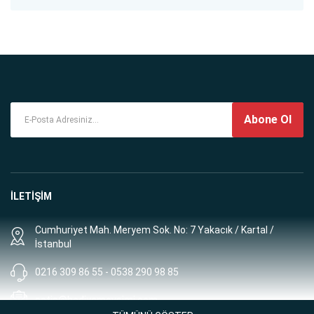
Abone Ol
İLETİŞİM
Cumhuriyet Mah. Meryem Sok. No: 7 Yakacık / Kartal /
İstanbul
0216 309 86 55 - 0538 290 98 85
satis@hediyemevsimi.com