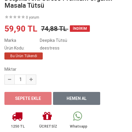
Masala Tütsü
0 yorum
59,90 TL
74,88 TL
İNDİRİM
Marka
Deepika Tütsü
Ürün Kodu:
deestress
Bu Ürün Tükendi
Miktar
1250 TL
ÜCRETSİZ
Whatsapp