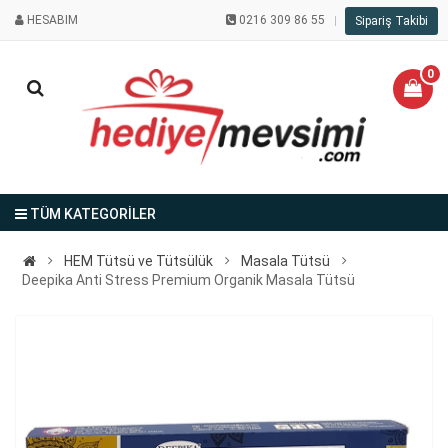
HESABIM
0216 309 86 55
Sipariş Takibi
0
TÜM KATEGORİLER
HEM Tütsü ve Tütsülük
Masala Tütsü
Deepika Anti Stress Premium Organik Masala Tütsü