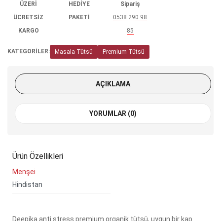
ÜZERİ
HEDİYE
Sipariş
ÜCRETSİZ
PAKETİ
0538 290 98
KARGO
85
KATEGORİLER:
Masala Tütsü
Premium Tütsü
AÇIKLAMA
YORUMLAR (0)
Ürün Özellikleri
Menşei
Hindistan
Deepika anti stress premium organik tütsü, uygun bir kap