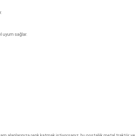
r.
l uyum sağlar.
şam alanlarınıza renk katmak istiyorsanız, bu nostaljik metal traktör ve