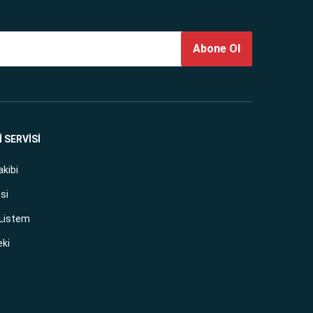
Abone Ol
 SERVİSİ
akibi
si
 Listem
eki