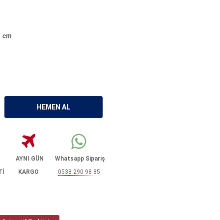
1 cm
AYNI GÜN
Whatsapp Sipariş
Tİ
KARGO
0538 290 98 85