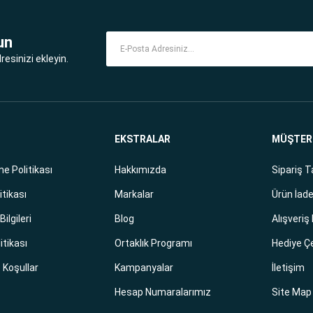
un
esinizi ekleyin.
EKSTRALAR
MÜŞTERİ
e Politikası
Hakkımızda
Sipariş T
itikası
Markalar
Ürün İade
ilgileri
Blog
Alışveriş
litikası
Ortaklık Programı
Hediye Ç
e Koşullar
Kampanyalar
İletişim
Hesap Numaralarımız
Site Map