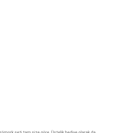
 römork seti tam size göre. Üstelik hediye olarak da