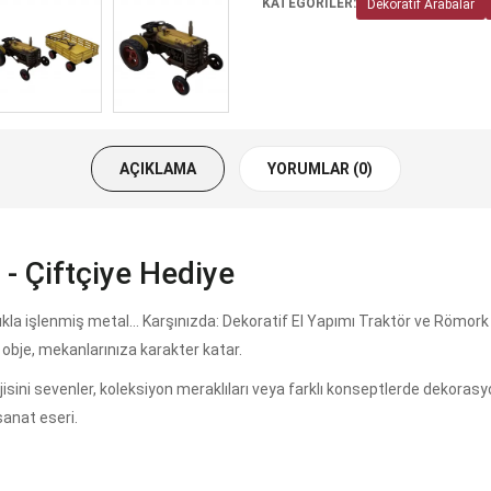
KATEGORİLER:
Dekoratif Arabalar
AÇIKLAMA
YORUMLAR (0)
- Çiftçiye Hediye
talıkla işlenmiş metal… Karşınızda: Dekoratif El Yapımı Traktör ve Röm
obje, mekanlarınıza karakter katar.
ljisini sevenler, koleksiyon meraklıları veya farklı konseptlerde dekoras
sanat eseri.