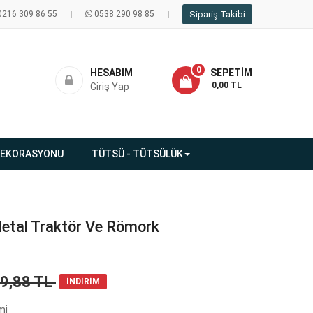
0216 309 86 55
0538 290 98 85
Sipariş Takibi
0
HESABIM
SEPETIM
- 0,00 TL
Giriş Yap
DEKORASYONU
TÜTSÜ - TÜTSÜLÜK
Metal Traktör Ve Römork
99,88 TL
İNDİRİM
mi