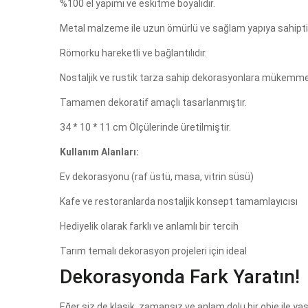
%100 el yapımı ve eskitme boyalıdır.
Metal malzeme ile uzun ömürlü ve sağlam yapıya sahipti
Römorku hareketli ve bağlantılıdır.
Nostaljik ve rustik tarza sahip dekorasyonlara mükemme
Tamamen dekoratif amaçlı tasarlanmıştır.
34 * 10 * 11 cm Ölçülerinde üretilmiştir.
Kullanım Alanları:
Ev dekorasyonu (raf üstü, masa, vitrin süsü)
Kafe ve restoranlarda nostaljik konsept tamamlayıcısı
Hediyelik olarak farklı ve anlamlı bir tercih
Tarım temalı dekorasyon projeleri için ideal
Dekorasyonda Fark Yaratın!
Eğer siz de klasik, zamansız ve anlam dolu bir obje ile ya