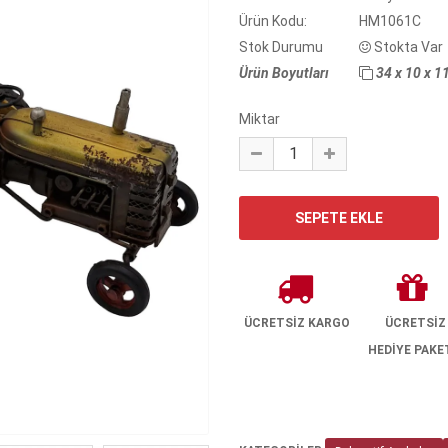
Ürün Kodu:
HM1061C
Stok Durumu
Stokta Var
Ürün Boyutları
34 x 10 x 1
Miktar
ÜCRETSİZ KARGO
ÜCRETSİZ
HEDİYE PAKE