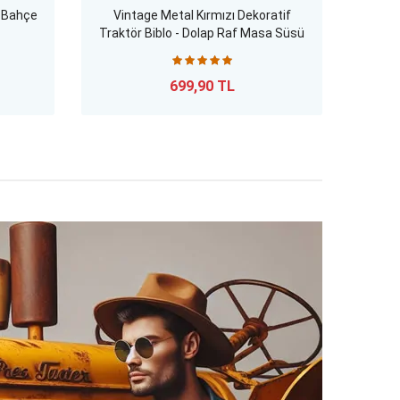
k Bahçe
Vintage Metal Kırmızı Dekoratif
Vinta
Traktör Biblo - Dolap Raf Masa Süsü
Figü
699,90 TL