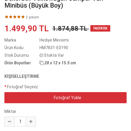
Minibüs (Büyük Boy)
2 yorum
1.499,90 TL
1.874,88 TL
İNDİRİM
Marka
Hediye Mevsimi
Ürün Kodu:
HM7831-E0190
Stok Durumu
Stokta Var
Ürün Boyutları
28 x 12 x 15.5 cm
KIŞISELLEŞTIRME
Fotoğraf Seçiniz
Fotoğraf Yükle
Miktar