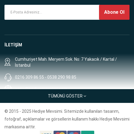
Abone Ol
İLETİŞİM
Cumhuriyet Mah. Meryem Sok. No: 7 Yakacık / Kartal /
İstanbul
0216 309 86 55 - 0538 290 98 85
satis@hediyemevsimi.com
TÜMÜNÜ GÖSTER
Müşteri Hizmetleri: 8:00 - 00:00
© 2015 - 2025 Hediye Mevsimi. Sitemizde kullanılan tasarım,
BİLGİLER
fotoğraf, açıklamalar ve görsellerin kullanım hakkı Hediye Mevsimi
markasına aittir.
Geri Ödeme Politikası