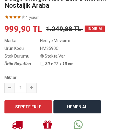
Nostaljik Araba
1 yorum
999,90 TL
1.249,88 TL
İNDİRİM
Marka
Hediye Mevsimi
Ürün Kodu:
HM3590C
Stok Durumu
Stokta Var
Ürün Boyutları
30 x 12 x 10 cm
Miktar