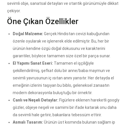
sevimli obje, sanatsal detayları ve otantik görünümüyle dikkat
çekiyor.
Öne Çıkan Özellikler
Doğal Malzeme:
Gerçek Hindistan cevizi kabuğundan
özenle oyularak ve işlenerek elde edilmiştir. Bu, her bir
ürünün kendine özgü doğal dokusunu ve karakterini
garantiler, böylece tamamen size özel bir parça sunar.
El Yapımı Sanat Eseri:
Tamamen el işçiliğiyle
şekillendirilmiş, şefkat dolu bir anne/baba maymun ve
sevimli yavrusunun iç ısıtan anını yansıtır. Her detayda el
emeğinin izlerini taşıyan bu biblo, geleneksel zanaatın
modern dekorasyonla buluştuğu bir örnektir.
Canlı ve Neşeli Detaylar:
Figürlere eklenen hareketli googly
gözler, objeye neşeli ve samimi bir ifade katarak onu daha
da sevimli hale getirir, bakanlara tebessüm ettirir.
Asmalı Tasarım:
Ürünün üst kısmında bulunan sağlam ip