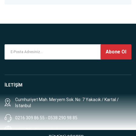
Abone Ol
İLETİŞİM
Cumhuriyet Mah. Meryem Sok. No: 7 Yakacık / Kartal /
İstanbul
0216 309 86 55 - 0538 290 98 85
satis@hediyemevsimi.com