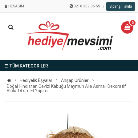
HESABIM
0216 309 86 55
Sipariş Takibi
0
TÜM KATEGORİLER
Hediyelik Eşyalar
Ahşap Ürünler
Doğal Hindistan Cevizi Kabuğu Maymun Aile Asmalı Dekoratif
Biblo 18 cm El Yapımı