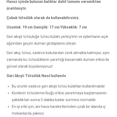
Havuz içinde bulunan balıklar dahil tamamı seramikten
üretilmiştir.
Çubuk tütsülük olarak da kullanabilirsiniz.
Uzunluk: 19 cm Genişlik: 17 cm Yükseklik: 7 cm
Geri akışlı tütsülüğe tütsü külahı yerleştirin ve ejderhanın açık
ağzından geçen duman girdaplarını izleyin.
Geri akış tütsü, sadece kokulardan zevk almakla kalmıyor, aynı
zamanda bu tütsülüklerin yarattığı basamaklı duman etkisi ile
görsel olarak büyüleniyoruz!
Geri Akışlı Tütsülük Nasıl kullanılır
Bu ürünle sadece geri akışlı tütsü külahları kullanılmalıdır.
Konilerin tütsüleme/buğu etkisi yaratmaya başlamasının
yakıldıktan sonra 5 dakika kadar sürmesi normaldir.
En iyi etki için, ani hava hareketlerinden uzak bir alanda iç
mekanlarda yakınız.