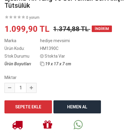
Tütsülük
0 yorum
1.099,90 TL
1.374,88 TL
İNDİRİM
Marka
hediye mevsimi
Ürün Kodu:
HM1390C
Stok Durumu
Stokta Var
Ürün Boyutları
19 x 17 x 7 cm
Miktar