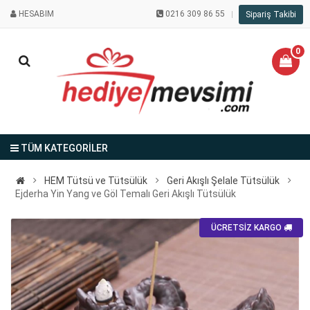
HESABIM
0216 309 86 55
Sipariş Takibi
0
TÜM KATEGORİLER
HEM Tütsü ve Tütsülük
Geri Akışlı Şelale Tütsülük
Ejderha Yin Yang ve Göl Temalı Geri Akışlı Tütsülük
ÜCRETSİZ KARGO