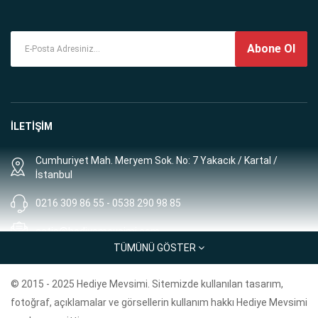
Abone Ol
İLETİŞİM
Cumhuriyet Mah. Meryem Sok. No: 7 Yakacık / Kartal /
İstanbul
0216 309 86 55 - 0538 290 98 85
satis@hediyemevsimi.com
TÜMÜNÜ GÖSTER
Müşteri Hizmetleri: 8:00 - 00:00
© 2015 - 2025 Hediye Mevsimi. Sitemizde kullanılan tasarım,
BİLGİLER
fotoğraf, açıklamalar ve görsellerin kullanım hakkı Hediye Mevsimi