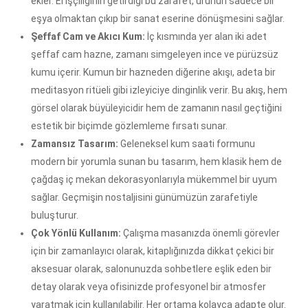
ekler. El işçiliğinin getirdiği bu zarafet, ürünün sadece bir
eşya olmaktan çıkıp bir sanat eserine dönüşmesini sağlar.
Şeffaf Cam ve Akıcı Kum:
İç kısmında yer alan iki adet
şeffaf cam hazne, zamanı simgeleyen ince ve pürüzsüz
kumu içerir. Kumun bir hazneden diğerine akışı, adeta bir
meditasyon ritüeli gibi izleyiciye dinginlik verir. Bu akış, hem
görsel olarak büyüleyicidir hem de zamanın nasıl geçtiğini
estetik bir biçimde gözlemleme fırsatı sunar.
Zamansız Tasarım:
Geleneksel kum saati formunu
modern bir yorumla sunan bu tasarım, hem klasik hem de
çağdaş iç mekan dekorasyonlarıyla mükemmel bir uyum
sağlar. Geçmişin nostaljisini günümüzün zarafetiyle
buluşturur.
Çok Yönlü Kullanım:
Çalışma masanızda önemli görevler
için bir zamanlayıcı olarak, kitaplığınızda dikkat çekici bir
aksesuar olarak, salonunuzda sohbetlere eşlik eden bir
detay olarak veya ofisinizde profesyonel bir atmosfer
yaratmak için kullanılabilir. Her ortama kolayca adapte olur.