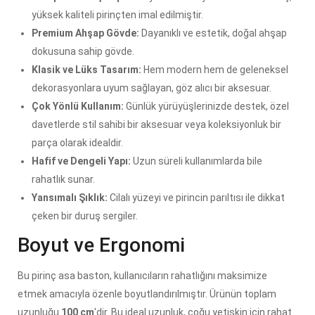
yüksek kaliteli pirinçten imal edilmiştir.
Premium Ahşap Gövde:
Dayanıklı ve estetik, doğal ahşap
dokusuna sahip gövde.
Klasik ve Lüks Tasarım:
Hem modern hem de geleneksel
dekorasyonlara uyum sağlayan, göz alıcı bir aksesuar.
Çok Yönlü Kullanım:
Günlük yürüyüşlerinizde destek, özel
davetlerde stil sahibi bir aksesuar veya koleksiyonluk bir
parça olarak idealdir.
Hafif ve Dengeli Yapı:
Uzun süreli kullanımlarda bile
rahatlık sunar.
Yansımalı Şıklık:
Cilalı yüzeyi ve pirincin parıltısı ile dikkat
çeken bir duruş sergiler.
Boyut ve Ergonomi
Bu pirinç asa baston, kullanıcıların rahatlığını maksimize
etmek amacıyla özenle boyutlandırılmıştır. Ürünün toplam
uzunluğu
100 cm
'dir. Bu ideal uzunluk, çoğu yetişkin için rahat