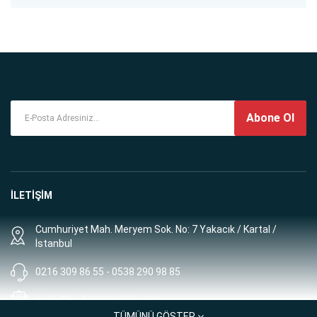
Abone Ol
İLETİŞİM
Cumhuriyet Mah. Meryem Sok. No: 7 Yakacık / Kartal /
İstanbul
0216 309 86 55 - 0538 290 98 85
satis@hediyemevsimi.com
TÜMÜNÜ GÖSTER