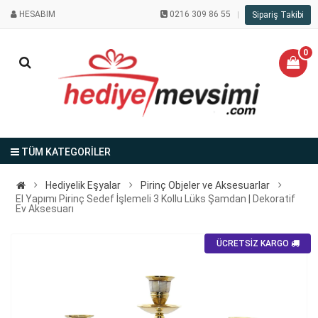
HESABIM
0216 309 86 55
Sipariş Takibi
0
TÜM KATEGORİLER
Hediyelik Eşyalar
Pirinç Objeler ve Aksesuarlar
El Yapımı Pirinç Sedef İşlemeli 3 Kollu Lüks Şamdan | Dekoratif
Ev Aksesuarı
ÜCRETSİZ KARGO