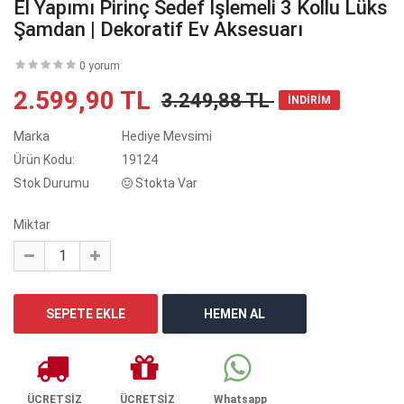
El Yapımı Pirinç Sedef İşlemeli 3 Kollu Lüks
Şamdan | Dekoratif Ev Aksesuarı
0 yorum
2.599,90 TL
3.249,88 TL
İNDİRİM
Marka
Hediye Mevsimi
Ürün Kodu:
19124
Stok Durumu
Stokta Var
Miktar
ÜCRETSİZ
ÜCRETSİZ
Whatsapp