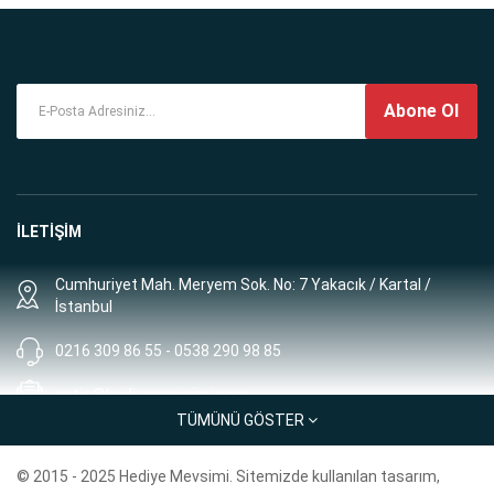
Abone Ol
İLETİŞİM
Cumhuriyet Mah. Meryem Sok. No: 7 Yakacık / Kartal /
İstanbul
0216 309 86 55 - 0538 290 98 85
satis@hediyemevsimi.com
TÜMÜNÜ GÖSTER
Müşteri Hizmetleri: 8:00 - 00:00
© 2015 - 2025 Hediye Mevsimi. Sitemizde kullanılan tasarım,