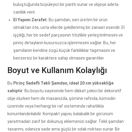
buluştuğunda büyüleyici bir parıltı sunar ve objeye adeta
canlılık verir.
El Yapımı Zarafet:
Bu şamdan, seri üretim bir ürün
olmaktan öte, usta ellerde şekillenmiş bir zanaat eseridir. El
işçiliği, her bir sedef parçasının titizlikle yerleştirilmesini ve
pirinç detayların kusursuzca işlenmesini sağlar. Bu, her
şamdanın kendine özgü küçük farklılıklar taşımasını ve
benzersiz bir karaktere sahip olmasını garantiler.
Boyut ve Kullanım Kolaylığı
Bu
Pirinç Sedefli Tekli Şamdan, ideal 20 cm yüksekliğe
sahiptir
. Bu boyutu sayesinde hem dikkat çekici bir dekoratif
obje olurken hem de masanızda, şömine rafında, komodin
üzerinde veya herhangi bir raf sisteminde rahatlıkla
konumlandırılabilir. Kompakt yapısı, kalabalık bir görünüm
yaratmadan zarif bir dokunuş eklemenizi sağlar. Tekli şamdan
tasarımı, odanıza sade ama güçlü bir odak noktası sunar. Bir