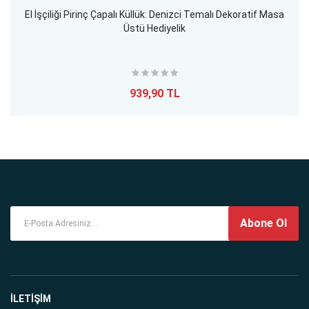
El İşçiliği Pirinç Çapalı Küllük: Denizci Temalı Dekoratif Masa
Üstü Hediyelik
939,90 TL
Abone Ol
İLETİŞİM