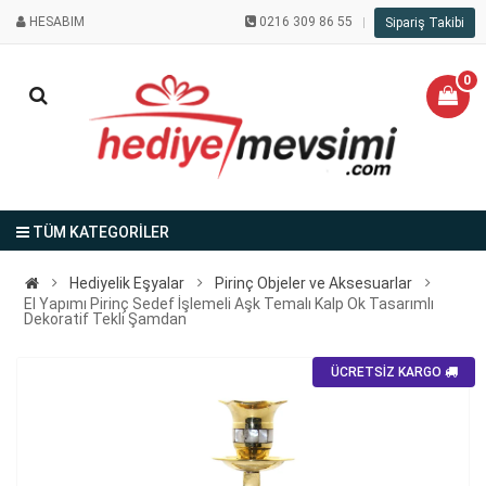
HESABIM
0216 309 86 55
Sipariş Takibi
0
TÜM KATEGORİLER
Hediyelik Eşyalar
Pirinç Objeler ve Aksesuarlar
El Yapımı Pirinç Sedef İşlemeli Aşk Temalı Kalp Ok Tasarımlı
Dekoratif Tekli Şamdan
ÜCRETSİZ KARGO