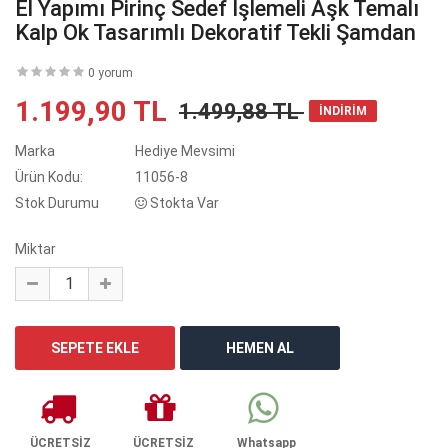
El Yapımı Pirinç Sedef İşlemeli Aşk Temalı
Kalp Ok Tasarımlı Dekoratif Tekli Şamdan
0 yorum
1.199,90 TL
1.499,88 TL
İNDİRİM
Marka
Hediye Mevsimi
Ürün Kodu:
11056-8
Stok Durumu
Stokta Var
Miktar
ÜCRETSİZ
ÜCRETSİZ
Whatsapp