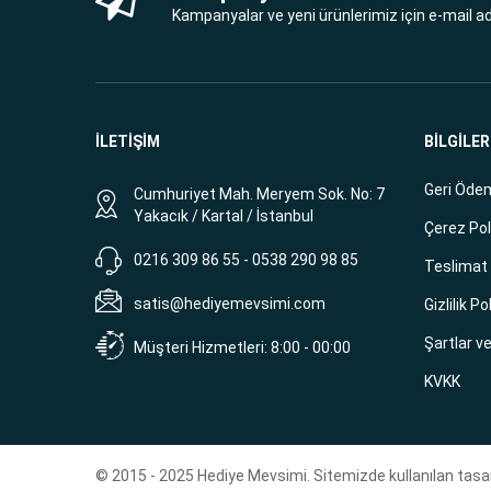
Kampanyalar ve yeni ürünlerimiz için e-mail adr
İLETİŞİM
BİLGİLER
Geri Ödem
Cumhuriyet Mah. Meryem Sok. No: 7
Yakacık / Kartal / İstanbul
Çerez Pol
0216 309 86 55 - 0538 290 98 85
Teslimat B
satis@hediyemevsimi.com
Gizlilik Po
Şartlar v
Müşteri Hizmetleri: 8:00 - 00:00
KVKK
© 2015 - 2025 Hediye Mevsimi. Sitemizde kullanılan tasar