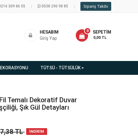
0216 309 86 55
0538 290 98 85
Sipariş Takibi
0
HESABIM
SEPETIM
- 0,00 TL
Giriş Yap
DEKORASYONU
TÜTSÜ - TÜTSÜLÜK
Fil Temalı Dekoratif Duvar
şçiliği, Şık Gül Detayları
37,38 TL
İNDİRİM