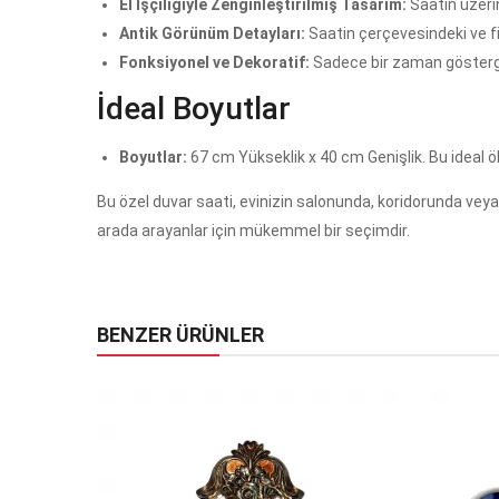
El İşçiliğiyle Zenginleştirilmiş Tasarım:
Saatin üzerin
Antik Görünüm Detayları:
Saatin çerçevesindeki ve fil
Fonksiyonel ve Dekoratif:
Sadece bir zaman gösterges
İdeal Boyutlar
Boyutlar:
67 cm Yükseklik x 40 cm Genişlik. Bu ideal ö
Bu özel duvar saati, evinizin salonunda, koridorunda veya 
arada arayanlar için mükemmel bir seçimdir.
BENZER ÜRÜNLER