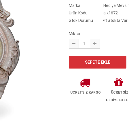
Marka
Hediye Mevsi
Ürün Kodu:
alk1672
Stok Durumu
Stokta Var
Miktar
ÜCRETSİZ KARGO
ÜCRETSİZ
HEDİYE PAKE