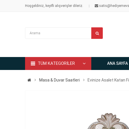
Hoşgeldiniz, keyifli alışverişler dileriz.
satis@hediyemevs
TÜM KATEGORİLER
ANA SAYFA
Masa & Duvar Saatleri
Evinize Asalet Katan Fil