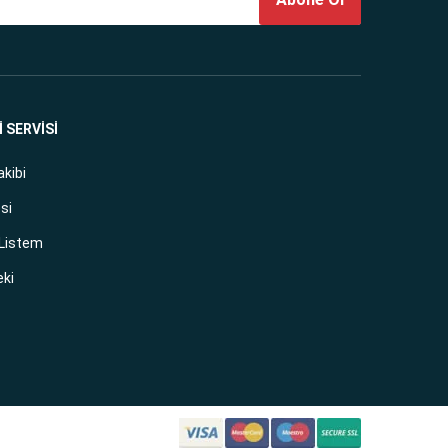
 SERVİSİ
akibi
si
 Listem
eki