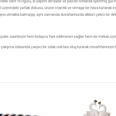
deki zarif fil figürü, el yapımı detaylar ve pastel tonlarda işlenmiş gül m
 üzerindeki çatlak dokusu, ürüne otantik ve vintage bir hava katarak este
i olmakla kalmayıp, aynı zamanda duvarlarınızda dikkat çekici bir dek
lçüler, saatinizin hem kolayca fark edilmesini sağlar hem de mekan içind
çalışma odasında çarpıcı bir odak noktası oluşturarak misafirlerinizin h