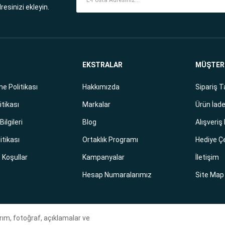
esinizi ekleyin.
EKSTRALAR
MÜŞTERİ
e Politikası
Hakkımızda
Sipariş T
itikası
Markalar
Ürün İade
ilgileri
Blog
Alışveriş
litikası
Ortaklık Programı
Hediye Ç
e Koşullar
Kampanyalar
İletişim
Hesap Numaralarımız
Site Map
ım, fotoğraf, açıklamalar ve