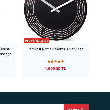
uskuşu
Hareketli Roma Rakamlı Duvar Saati
Lüks
 Vintage
Duvar
1.599,00 TL
Abone Ol