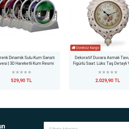
renk Dinamik Sulu Kum Sanatı
Dekoratif Duvara Asmalı Tav
vesi | 3D Hareketli Kum Resmi
Figürlü Saat: Lüks Taş Detaylı
Masaüstü Dekoratif Obje
Tasarım
529,90 TL
2.029,90 TL
un