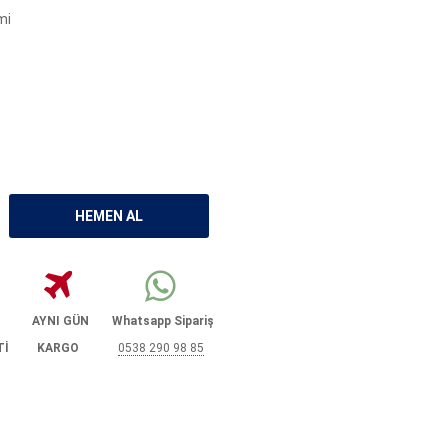
mi
AYNI GÜN
Whatsapp Sipariş
Tİ
KARGO
0538 290 98 85