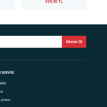
529,90 TL
Abone Ol
 SERVİSİ
akibi
si
 Listem