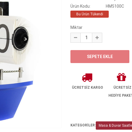
Ürün Kodu:
HM5100C
Bu Ürün Tükendi
Miktar
ÜCRETSİZ KARGO
ÜCRETSİZ
HEDİYE PAKE
KATEGORİLER:
Masa & Duvar Saatle