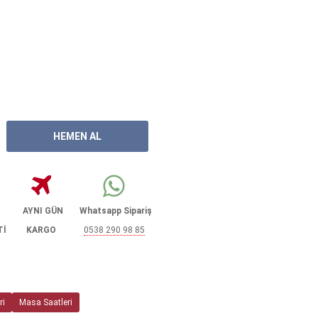
AYNI GÜN
Whatsapp Sipariş
Tİ
KARGO
0538 290 98 85
ri
Masa Saatleri