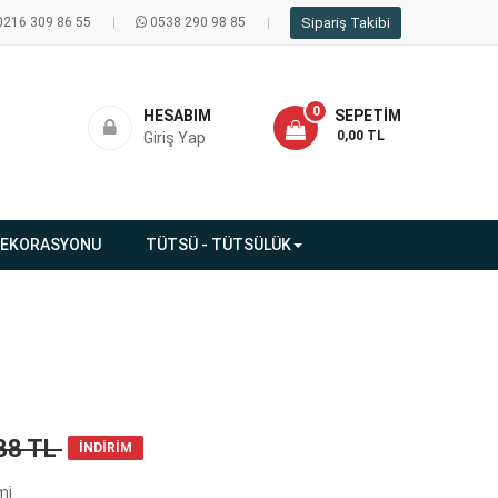
0216 309 86 55
0538 290 98 85
Sipariş Takibi
0
HESABIM
SEPETIM
- 0,00 TL
Giriş Yap
DEKORASYONU
TÜTSÜ - TÜTSÜLÜK
88 TL
İNDİRİM
mi