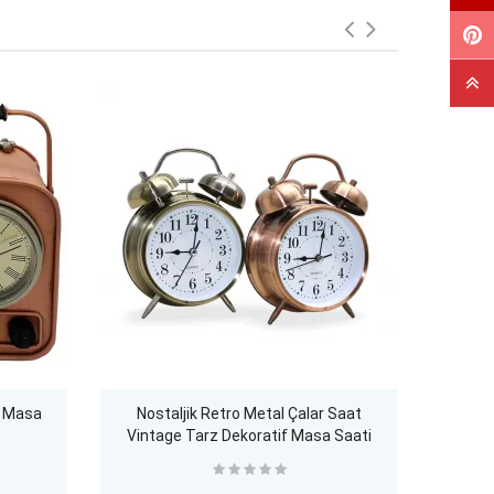
- Masa
Nostaljik Retro Metal Çalar Saat
Anti
Vintage Tarz Dekoratif Masa Saati
Masa
Sessiz Alarm