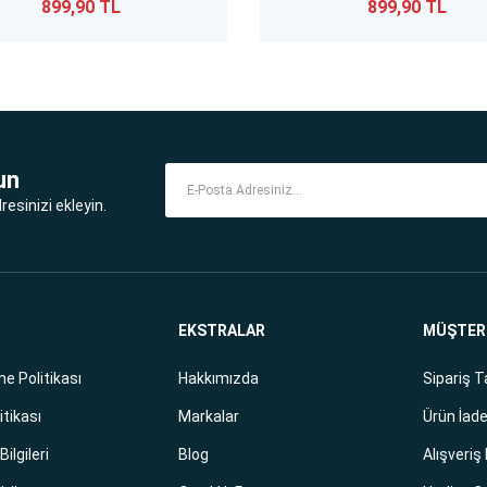
899,90 TL
899,90 TL
un
esinizi ekleyin.
EKSTRALAR
MÜŞTERİ
e Politikası
Hakkımızda
Sipariş T
itikası
Markalar
Ürün İade
ilgileri
Blog
Alışveriş