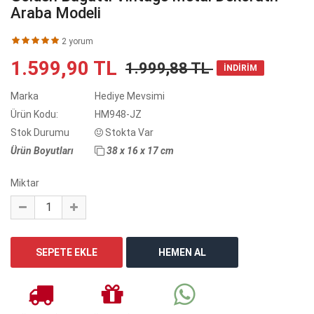
Araba Modeli
2 yorum
1.599,90 TL
1.999,88 TL
İNDİRİM
Marka
Hediye Mevsimi
Ürün Kodu:
HM948-JZ
Stok Durumu
Stokta Var
Ürün Boyutları
38 x 16 x 17 cm
Miktar