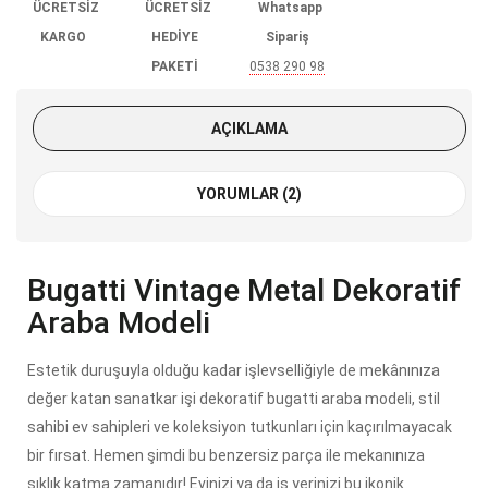
ÜCRETSİZ
ÜCRETSİZ
Whatsapp
KARGO
HEDİYE
Sipariş
PAKETİ
0538 290 98
85
AÇIKLAMA
YORUMLAR (2)
Bugatti Vintage Metal Dekoratif
Araba Modeli
Estetik duruşuyla olduğu kadar işlevselliğiyle de mekânınıza
değer katan sanatkar işi dekoratif bugatti araba modeli, stil
sahibi ev sahipleri ve koleksiyon tutkunları için kaçırılmayacak
bir fırsat. Hemen şimdi bu benzersiz parça ile mekanınıza
şıklık katma zamanıdır! Evinizi ya da iş yerinizi bu ikonik