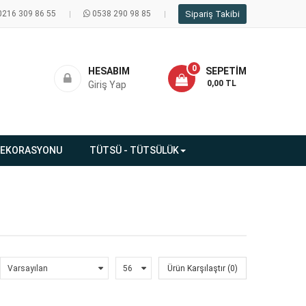
0216 309 86 55
0538 290 98 85
Sipariş Takibi
0
HESABIM
SEPETIM
- 0,00 TL
Giriş Yap
DEKORASYONU
TÜTSÜ - TÜTSÜLÜK
Ürün Karşılaştır (0)