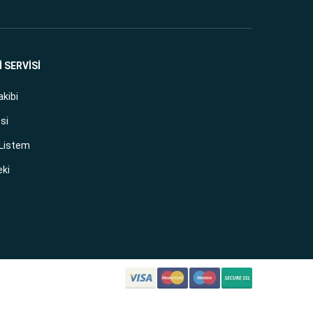
 SERVİSİ
akibi
si
 Listem
eki