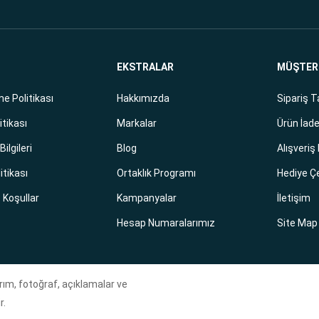
EKSTRALAR
MÜŞTERİ
e Politikası
Hakkımızda
Sipariş T
itikası
Markalar
Ürün İade
ilgileri
Blog
Alışveriş
litikası
Ortaklık Programı
Hediye Ç
e Koşullar
Kampanyalar
İletişim
Hesap Numaralarımız
Site Map
ım, fotoğraf, açıklamalar ve
r.