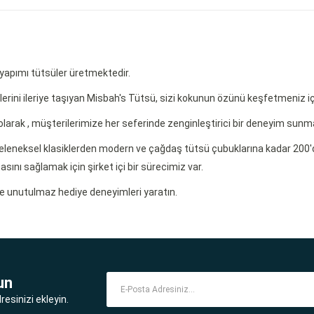
 yapımı tütsüler üretmektedir.
erini ileriye taşıyan Misbah's Tütsü, sizi kokunun özünü keşfetmeniz iç
rak , müşterilerimize her seferinde zenginleştirici bir deneyim sunma
, geleneksel klasiklerden modern ve çağdaş tütsü çubuklarına kadar 200'
ını sağlamak için şirket içi bir sürecimiz var.
ve unutulmaz hediye deneyimleri yaratın.
un
esinizi ekleyin.