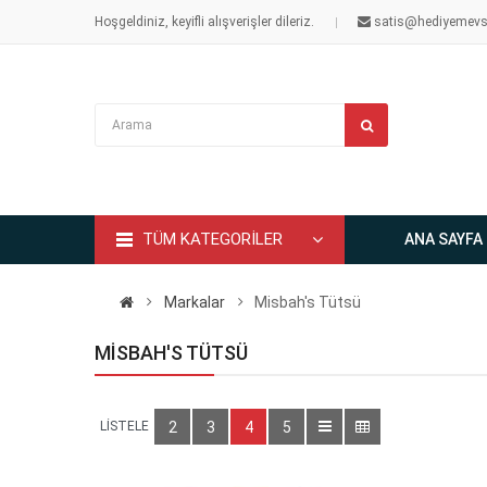
Hoşgeldiniz, keyifli alışverişler dileriz.
satis@hediyemevs
TÜM KATEGORİLER
ANA SAYFA
Markalar
Misbah's Tütsü
MISBAH'S TÜTSÜ
LİSTELE
2
3
4
5