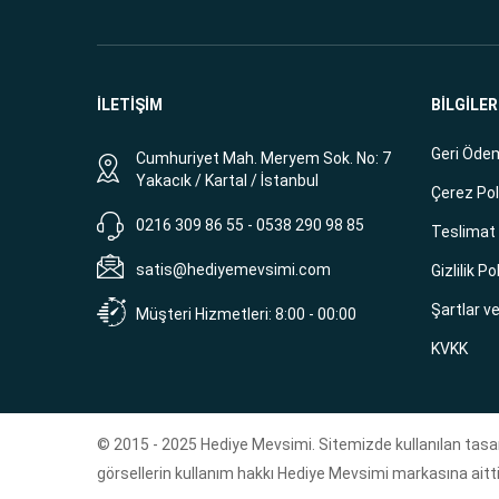
İLETİŞİM
BİLGİLER
Geri Ödem
Cumhuriyet Mah. Meryem Sok. No: 7
Yakacık / Kartal / İstanbul
Çerez Pol
0216 309 86 55 - 0538 290 98 85
Teslimat B
satis@hediyemevsimi.com
Gizlilik Po
Şartlar v
Müşteri Hizmetleri: 8:00 - 00:00
KVKK
© 2015 - 2025 Hediye Mevsimi. Sitemizde kullanılan tasar
görsellerin kullanım hakkı Hediye Mevsimi markasına aitti