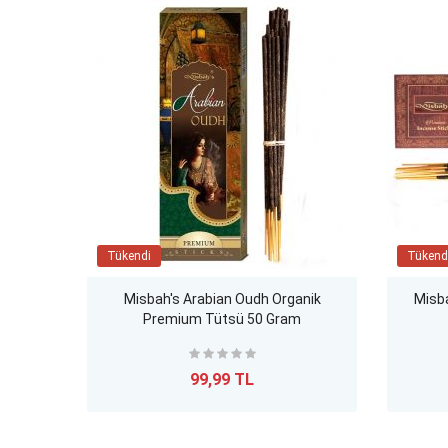
Tükendi
Tükend
Misbah's Arabian Oudh Organik
Misb
Premium Tütsü 50 Gram
99,99 TL