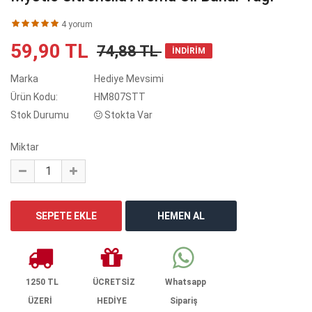
4 yorum
59,90 TL
74,88 TL
İNDİRİM
Marka
Hediye Mevsimi
Ürün Kodu:
HM807STT
Stok Durumu
Stokta Var
Miktar
1250 TL
ÜCRETSİZ
Whatsapp
ÜZERİ
HEDİYE
Sipariş