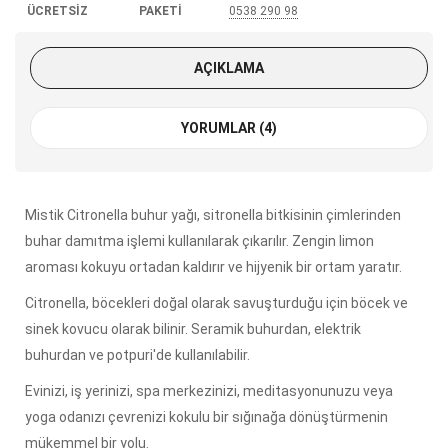
ÜCRETSİZ
PAKETİ
0538 290 98
KARGO
85
AÇIKLAMA
YORUMLAR (4)
Mistik Citronella buhur yağı, sitronella bitkisinin çimlerinden
buhar damıtma işlemi kullanılarak çıkarılır. Zengin limon
aroması kokuyu ortadan kaldırır ve hijyenik bir ortam yaratır.
Citronella, böcekleri doğal olarak savuşturduğu için böcek ve
sinek kovucu olarak bilinir. Seramik buhurdan, elektrik
buhurdan ve potpuri'de kullanılabilir.
Evinizi, iş yerinizi, spa merkezinizi, meditasyonunuzu veya
yoga odanızı çevrenizi kokulu bir sığınağa dönüştürmenin
mükemmel bir yolu.