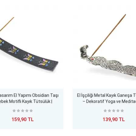
asarım El Yapımı Obsidian Taşı
El İşçiliği Metal Kayık Ganeşa 
ebek Motifli Kayık Tütsülük |
– Dekoratif Yoga ve Medit
oratif ve Huzurlu Atmosfer
Aksesuarı
159,90 TL
139,90 TL