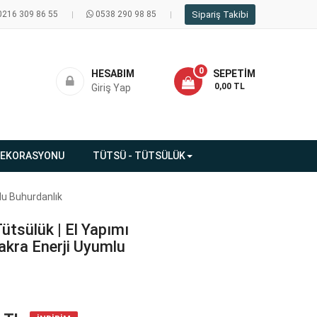
0216 309 86 55
0538 290 98 85
Sipariş Takibi
0
HESABIM
SEPETIM
- 0,00 TL
Giriş Yap
DEKORASYONU
TÜTSÜ - TÜTSÜLÜK
lu Buhurdanlık
ütsülük | El Yapımı
akra Enerji Uyumlu