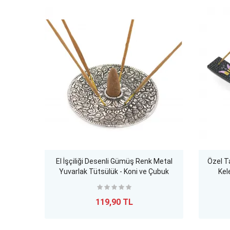
El İşçiliği Desenli Gümüş Renk Metal
Özel T
Yuvarlak Tütsülük - Koni ve Çubuk
Kel
Tütsü İçin Dekoratif Buhurdanlık
Dek
119,90 TL