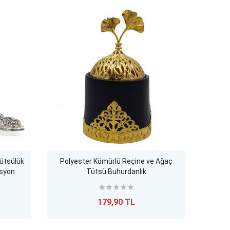
Tütsülük
Polyester Kömürlü Reçine ve Ağaç
Deko
asyon
Tütsü Buhurdanlık
179,90 TL