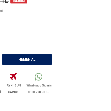
8 TL
İNDİRİM
mi
AYNI GÜN
Whatsapp Sipariş
İ
KARGO
0538 290 98 85