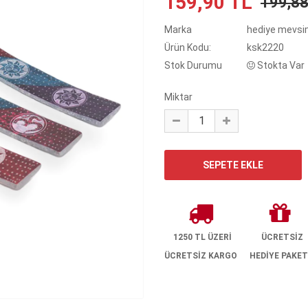
159,90 TL
199,8
Marka
hediye mevsi
Ürün Kodu:
ksk2220
Stok Durumu
Stokta Var
Miktar
1250 TL ÜZERİ
ÜCRETSİZ
ÜCRETSİZ KARGO
HEDİYE PAKET