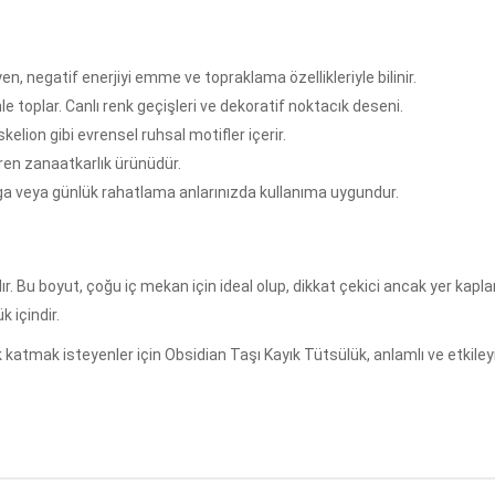
n, negatif enerjiyi emme ve topraklama özellikleriyle bilinir.
e toplar. Canlı renk geçişleri ve dekoratif noktacık deseni.
ion gibi evrensel ruhsal motifler içerir.
ren zanaatkarlık ürünüdür.
oga veya günlük rahatlama anlarınızda kullanıma uygundur.
. Bu boyut, çoğu iç mekan için ideal olup, dikkat çekici ancak yer kapla
k içindir.
k katmak isteyenler için Obsidian Taşı Kayık Tütsülük, anlamlı ve etkileyi