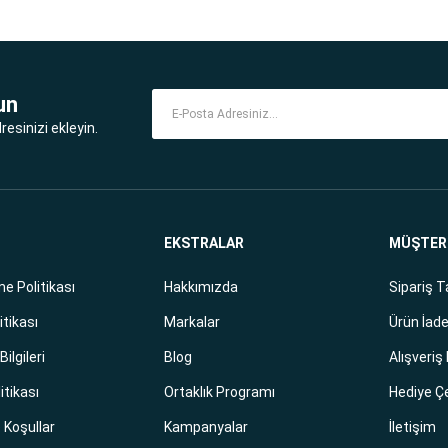
un
esinizi ekleyin.
EKSTRALAR
MÜŞTERİ
e Politikası
Hakkımızda
Sipariş T
itikası
Markalar
Ürün İade
ilgileri
Blog
Alışveriş
litikası
Ortaklık Programı
Hediye Ç
e Koşullar
Kampanyalar
İletişim