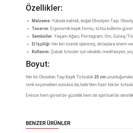
Özellikler:
Malzeme:
Yüksek kaliteli, doğal Obsidyen Taşı. Obsidye
Tasarım:
Ergonomik kayık formu, tütsü küllerini güvenl
Semboller:
Yaşam Ağacı, Pentagram, Om, Güneş/Triskel
El İşçiliği:
Her biri özenle işlenmiş, detaylara önem ve
Kullanım:
Çubuk tütsüler için idealdir, meditasyon, y
Boyut:
Her bir Obsidian Taşı Kayık Tütsülük
25 cm
uzunluğundadır
renk seçenekleri sunulsa da, belirtilen fiyat tek bir tütsülü
Evinize hem görsel bir güzellik hem de spiritüel bir derinli
BENZER ÜRÜNLER