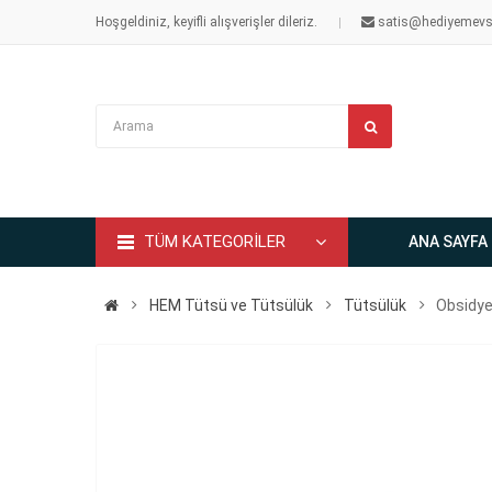
Hoşgeldiniz, keyifli alışverişler dileriz.
satis@hediyemevs
TÜM KATEGORİLER
ANA SAYFA
HEM Tütsü ve Tütsülük
Tütsülük
Obsidye