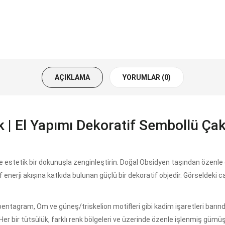
AÇIKLAMA
YORUMLAR (0)
k | El Yapımı Dekoratif Sembollü Ça
ve estetik bir dokunuşla zenginleştirin. Doğal Obsidyen taşından özenle
enerji akışına katkıda bulunan güçlü bir dekoratif objedir. Görseldeki canl
entagram, Om ve güneş/triskelion motifleri gibi kadim işaretleri barındı
er bir tütsülük, farklı renk bölgeleri ve üzerinde özenle işlenmiş gümüş 