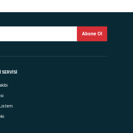
Abone Ol
 SERVİSİ
akibi
si
 Listem
eki