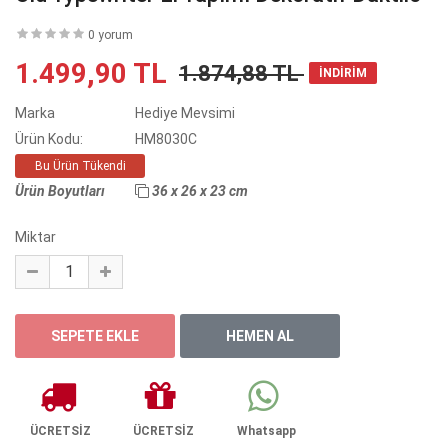
0 yorum
1.499,90 TL
1.874,88 TL
İNDİRİM
Marka
Hediye Mevsimi
Ürün Kodu:
HM8030C
Bu Ürün Tükendi
Ürün Boyutları
36 x 26 x 23 cm
Miktar
ÜCRETSİZ
ÜCRETSİZ
Whatsapp