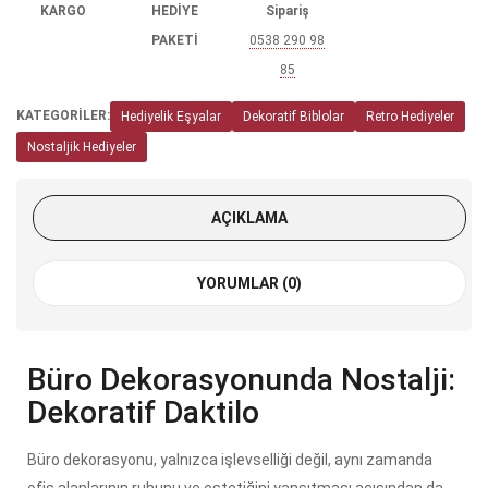
KARGO
HEDİYE
Sipariş
PAKETİ
0538 290 98
85
KATEGORİLER:
Hediyelik Eşyalar
Dekoratif Biblolar
Retro Hediyeler
Nostaljik Hediyeler
AÇIKLAMA
YORUMLAR (0)
Büro Dekorasyonunda Nostalji:
Dekoratif Daktilo
Büro dekorasyonu, yalnızca işlevselliği değil, aynı zamanda
ofis alanlarının ruhunu ve estetiğini yansıtması açısından da