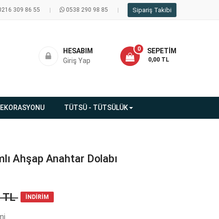
0216 309 86 55
0538 290 98 85
Sipariş Takibi
0
HESABIM
SEPETIM
- 0,00 TL
Giriş Yap
DEKORASYONU
TÜTSÜ - TÜTSÜLÜK
lı Ahşap Anahtar Dolabı
8 TL
İNDİRİM
mi