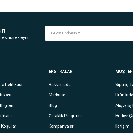
un
esinizi ekleyin.
EKSTRALAR
MÜŞTERİ
e Politikası
Hakkımızda
Sipariş T
itikası
Markalar
Ürün İade
ilgileri
Blog
Alışveriş
litikası
Ortaklık Programı
Hediye Ç
e Koşullar
Kampanyalar
İletişim