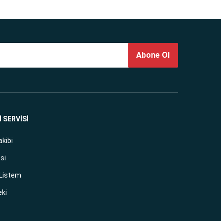
Abone Ol
 SERVİSİ
akibi
si
 Listem
eki