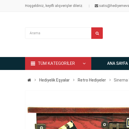
Hoşgeldiniz, keyifli alışverişler dileriz.
satis@hediyemevs
TÜM KATEGORİLER
ANA SAYFA
Hediyelik Eşyalar
Retro Hediyeler
Sinema 