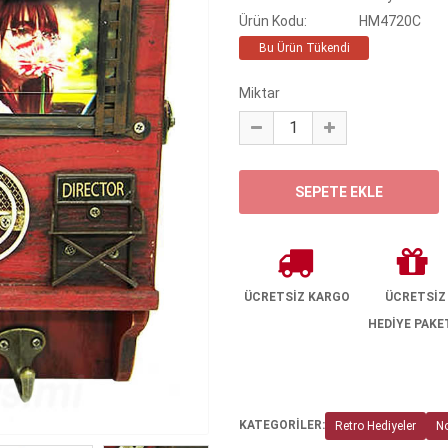
Ürün Kodu:
HM4720C
Bu Ürün Tükendi
Miktar
ÜCRETSİZ KARGO
ÜCRETSİZ
HEDİYE PAKE
KATEGORİLER:
Retro Hediyeler
No