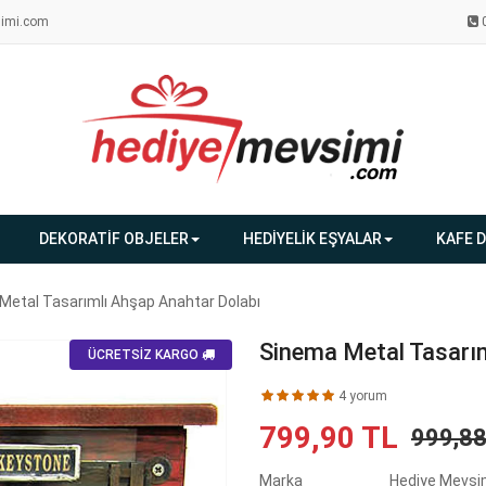
imi.com
DEKORATİF OBJELER
HEDİYELİK EŞYALAR
KAFE 
Metal Tasarımlı Ahşap Anahtar Dolabı
Sinema Metal Tasarım
ÜCRETSİZ KARGO
4 yorum
799,90 TL
999,8
Marka
Hediye Mevsi