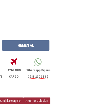
AYNI GÜN
Whatsapp Sipariş
Tİ
KARGO
0538 290 98 85
staljik Hediyeler
Anahtar Dolapları