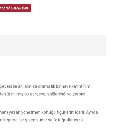
toğraf Çerçeveleri
si ile anılarınıza dramatik bir hava katın! Film
en üretilmiş bu çerçeve, sağlamlığı ve çarpıcı
en) yazan yönetmen koltuğu figürlerini içerir. Ayrıca,
rek görsel bir şölen sunar ve fotoğraflarınıza