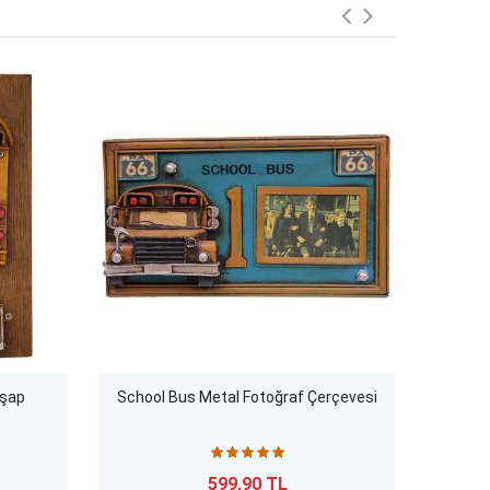
hşap
School Bus Metal Fotoğraf Çerçevesi
Vinta
Ahş
599,90 TL