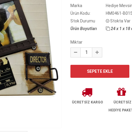
Marka
Hediye Mevsi
Ürün Kodu:
HM0461-B01
Stok Durumu
Stokta Var
Ürün Boyutları
24 x 1 x 18
Miktar
ÜCRETSİZ KARGO
ÜCRETSİZ
HEDİYE PAKE