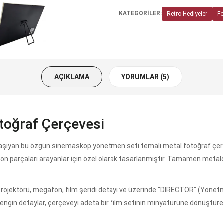
KATEGORİLER:
Retro Hediyeler
Fo
AÇIKLAMA
YORUMLAR (5)
toğraf Çerçevesi
aşıyan bu özgün sinemaskop yönetmen seti temalı metal fotoğraf çerçeve
yon parçaları arayanlar için özel olarak tasarlanmıştır. Tamamen metald
 projektörü, megafon, film şeridi detayı ve üzerinde "DIRECTOR" (Yönetm
Bu zengin detaylar, çerçeveyi adeta bir film setinin minyatürüne dönüştüre