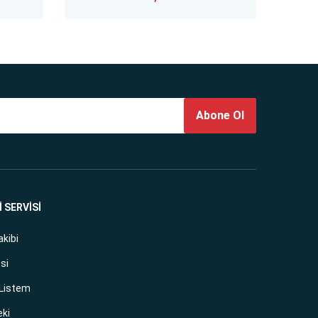
Abone Ol
 SERVİSİ
akibi
si
 Listem
eki