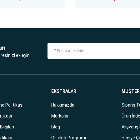
un
esinizi ekleyin.
EKSTRALAR
MÜŞTERİ
e Politikası
Hakkımızda
Sipariş T
itikası
Markalar
Ürün İade
ilgileri
Blog
Alışveriş
litikası
Ortaklık Programı
Hediye Ç