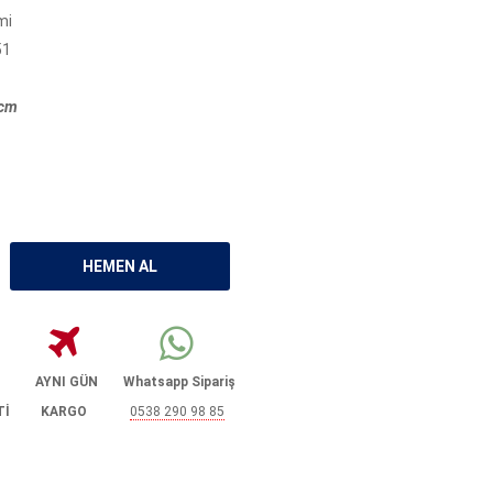
mi
51
 cm
AYNI GÜN
Whatsapp Sipariş
Tİ
KARGO
0538 290 98 85