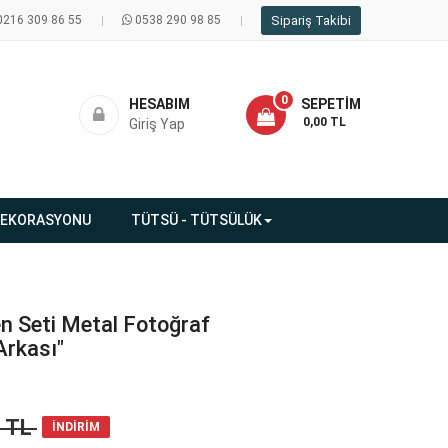
0216 309 86 55
0538 290 98 85
Sipariş Takibi
0
HESABIM
SEPETIM
- 0,00 TL
Giriş Yap
DEKORASYONU
TÜTSÜ - TÜTSÜLÜK
 Seti Metal Fotoğraf
Arkası"
5 TL
İNDİRİM