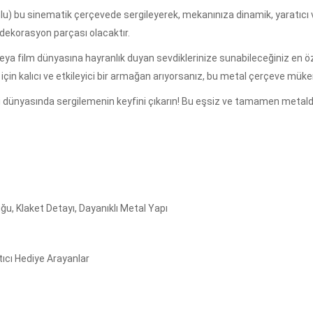
mlu) bu sinematik çerçevede sergileyerek, mekanınıza dinamik, yaratıcı v
dekorasyon parçası olacaktır.
eya film dünyasına hayranlık duyan sevdiklerinize sunabileceğiniz en ö
r için kalıcı ve etkileyici bir armağan arıyorsanız, bu metal çerçeve mük
ici dünyasında sergilemenin keyfini çıkarın! Bu eşsiz ve tamamen meta
u, Klaket Detayı, Dayanıklı Metal Yapı
tıcı Hediye Arayanlar