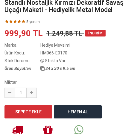
Standlı Nostaljik Kırmızı Dekoratif Savaş
Uçağı Maketi - Hediyelik Metal Model
5 yorum
999,90 TL
1.249,88 TL
İNDİRİM
Marka
Hediye Mevsimi
Ürün Kodu:
HM066-E0170
Stok Durumu
Stokta Var
Ürün Boyutları
24 x 30 x 9.5 cm
Miktar