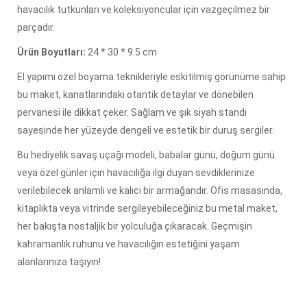
havacılık tutkunları ve koleksiyoncular için vazgeçilmez bir
parçadır.
Ürün Boyutları:
24 * 30 * 9.5 cm
El yapımı özel boyama teknikleriyle eskitilmiş görünüme sahip
bu maket, kanatlarındaki otantik detaylar ve dönebilen
pervanesi ile dikkat çeker. Sağlam ve şık siyah standı
sayesinde her yüzeyde dengeli ve estetik bir duruş sergiler.
Bu hediyelik savaş uçağı modeli, babalar günü, doğum günü
veya özel günler için havacılığa ilgi duyan sevdiklerinize
verilebilecek anlamlı ve kalıcı bir armağandır. Ofis masasında,
kitaplıkta veya vitrinde sergileyebileceğiniz bu metal maket,
her bakışta nostaljik bir yolculuğa çıkaracak. Geçmişin
kahramanlık ruhunu ve havacılığın estetiğini yaşam
alanlarınıza taşıyın!