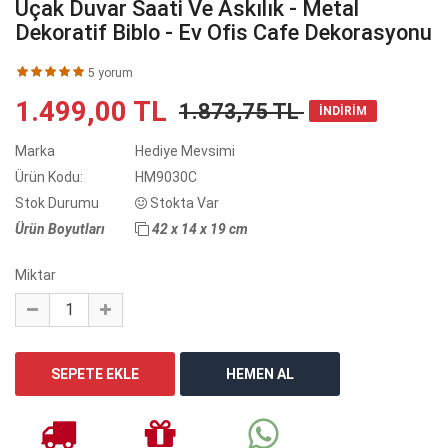
Uçak Duvar Saati Ve Askılık - Metal
Dekoratif Biblo - Ev Ofis Cafe Dekorasyonu
5 yorum
1.499,00 TL
1.873,75 TL
İNDİRİM
Marka
Hediye Mevsimi
Ürün Kodu:
HM9030C
Stok Durumu
Stokta Var
Ürün Boyutları
42 x 14 x 19 cm
Miktar