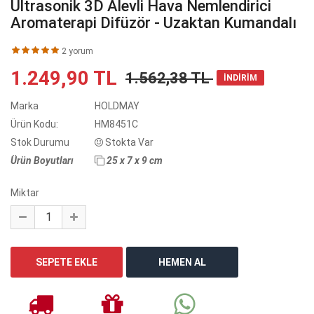
Ultrasonik 3D Alevli Hava Nemlendirici
Aromaterapi Difüzör - Uzaktan Kumandalı
2 yorum
1.249,90 TL
1.562,38 TL
İNDİRİM
Marka
HOLDMAY
Ürün Kodu:
HM8451C
Stok Durumu
Stokta Var
Ürün Boyutları
25 x 7 x 9 cm
Miktar