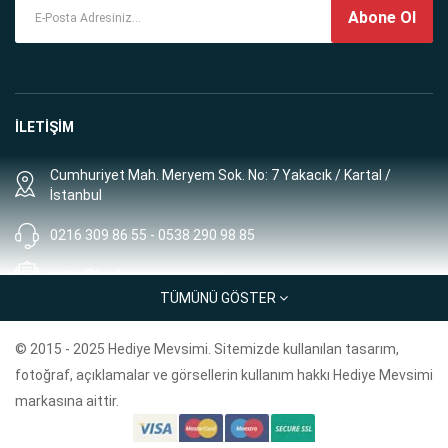
Abone Ol
İLETİŞİM
Cumhuriyet Mah. Meryem Sok. No: 7 Yakacık / Kartal /
İstanbul
0216 309 86 55 - 0538 290 98 85
satis@hediyemevsimi.com
TÜMÜNÜ GÖSTER
Müşteri Hizmetleri: 8:00 - 00:00
© 2015 - 2025 Hediye Mevsimi. Sitemizde kullanılan tasarım,
BİLGİLER
fotoğraf, açıklamalar ve görsellerin kullanım hakkı Hediye Mevsimi
markasına aittir.
Geri Ödeme Politikası