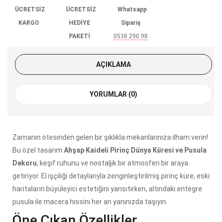
ÜCRETSİZ
ÜCRETSİZ
Whatsapp
KARGO
HEDİYE
Sipariş
PAKETİ
0538 290 98
85
AÇIKLAMA
YORUMLAR (0)
Zamanın ötesinden gelen bir şıklıkla mekanlarınıza ilham verin!
Bu özel tasarım
Ahşap Kaideli Pirinç Dünya Küresi ve Pusula
Dekoru
, keşif ruhunu ve nostaljik bir atmosferi bir araya
getiriyor. El işçiliği detaylarıyla zenginleştirilmiş pirinç küre, eski
haritaların büyüleyici estetiğini yansıtırken, altındaki entegre
pusula ile macera hissini her an yanınızda taşıyın.
Öne Çıkan Özellikler