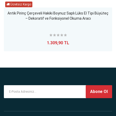
Antik Pirinç Çerçeveli Hakiki Boynuz Saplı Lüks El Tipi Büyüteç
– Dekoratif ve Fonksiyonel Okuma Aracı
1.309,90 TL
Abone Ol