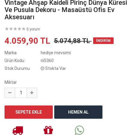
Vintage Ahşap Kaideli Pirinç Dünya Küresi
Ve Pusula Dekoru - Masaüstü Ofis Ev
Aksesuarı
0 yorum
4.059,90 TL
5.074,88 TL
İNDİRİM
Marka
hediye mevsimi
Ürün Kodu:
ni5360
Stok Durumu
Stokta Var
Miktar