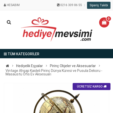
HESABIM
0216 309 86 55
Sipariş Takibi
0
TÜM KATEGORİLER
Hediyelik Eşyalar
Pirinç Objeler ve Aksesuarlar
Vintage Ahşap Kaideli Pirinç Dünya Küresi ve Pusula Dekoru -
Masaüstü Ofis Ev Aksesuarı
ÜCRETSİZ KARGO