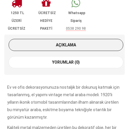
1250 TL
ÜCRETSİZ
Whatsapp
ÜZERİ
HEDİYE
Sipariş
ÜCRETSİZ
PAKETİ
0538 290 98
KARGO
85
AÇIKLAMA
YORUMLAR (0)
Ev ve ofis dekorasyonunuza nostaljik bir dokunuş katmak için
tasarlanmış, el yapımı vintage metal araba modeli. 1920'li
yılların ikonik otomobil tasarımlarından ilham alınarak üretilen
bu minyatür araba, eskitme boyama tekniğiyle otantik bir
görünüm kazanmıştır.
Kaliteli metal malzemeden üretilen bu dekoratif obje, her bir