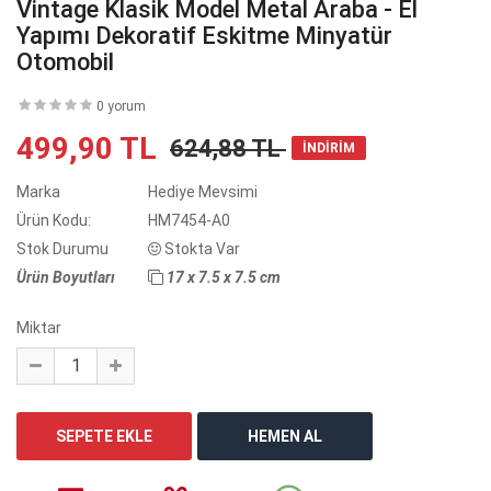
Vintage Klasik Model Metal Araba - El
Yapımı Dekoratif Eskitme Minyatür
Otomobil
0 yorum
499,90 TL
624,88 TL
İNDİRİM
Marka
Hediye Mevsimi
Ürün Kodu:
HM7454-A0
Stok Durumu
Stokta Var
Ürün Boyutları
17 x 7.5 x 7.5 cm
Miktar