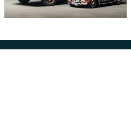
Abone Ol
İLETİŞİM
Cumhuriyet Mah. Meryem Sok. No: 7 Yakacık / Kartal /
İstanbul
0216 309 86 55 - 0538 290 98 85