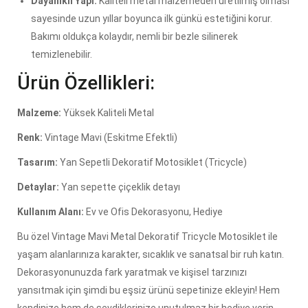
Dayanıklı Yapı:
Kaliteli metal malzemeden üretilmiş olması
sayesinde uzun yıllar boyunca ilk günkü estetiğini korur.
Bakımı oldukça kolaydır, nemli bir bezle silinerek
temizlenebilir.
Ürün Özellikleri:
Malzeme:
Yüksek Kaliteli Metal
Renk:
Vintage Mavi (Eskitme Efektli)
Tasarım:
Yan Sepetli Dekoratif Motosiklet (Tricycle)
Detaylar:
Yan sepette çiçeklik detayı
Kullanım Alanı:
Ev ve Ofis Dekorasyonu, Hediye
Bu özel Vintage Mavi Metal Dekoratif Tricycle Motosiklet ile
yaşam alanlarınıza karakter, sıcaklık ve sanatsal bir ruh katın.
Dekorasyonunuzda fark yaratmak ve kişisel tarzınızı
yansıtmak için şimdi bu eşsiz ürünü sepetinize ekleyin! Hem
kendinize hem de sevdiklerinize unutulmaz bir hediye verin.