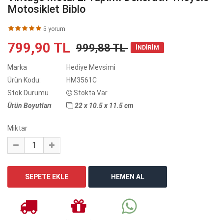
Motosiklet Biblo
5 yorum
799,90 TL
999,88 TL
İNDİRİM
Marka
Hediye Mevsimi
Ürün Kodu:
HM3561C
Stok Durumu
Stokta Var
Ürün Boyutları
22 x 10.5 x 11.5 cm
Miktar