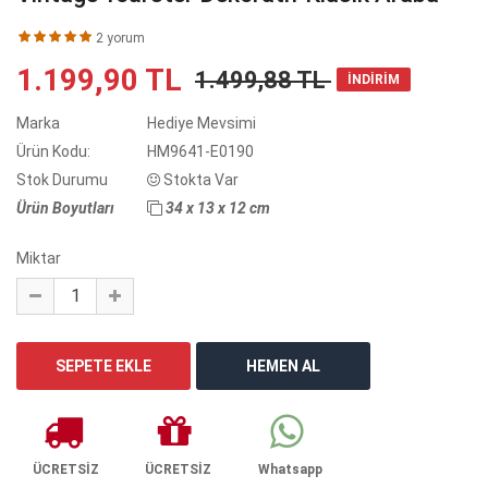
2 yorum
1.199,90 TL
1.499,88 TL
İNDİRİM
Marka
Hediye Mevsimi
Ürün Kodu:
HM9641-E0190
Stok Durumu
Stokta Var
Ürün Boyutları
34 x 13 x 12 cm
Miktar
ÜCRETSİZ
ÜCRETSİZ
Whatsapp