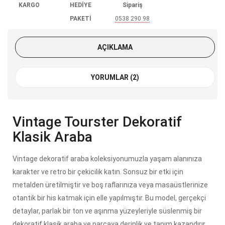
KARGO
HEDİYE
Sipariş
PAKETİ
0538 290 98
85
AÇIKLAMA
YORUMLAR (2)
Vintage Tourster Dekoratif
Klasik Araba
Vintage dekoratif araba koleksiyonumuzla yaşam alanınıza
karakter ve retro bir çekicilik katın. Sonsuz bir etki için
metalden üretilmiştir ve boş raflarınıza veya masaüstlerinize
otantik bir his katmak için elle yapılmıştır. Bu model, gerçekçi
detaylar, parlak bir ton ve aşınma yüzeyleriyle süslenmiş bir
dekoratif klasik araba ve parçaya derinlik ve tanım kazandırır.