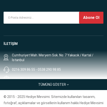
Abone Ol
İLETİŞİM
Cumhuriyet Mah. Meryem Sok. No: 7 Yakacık / Kartal /
İstanbul
0216 309 86 55 - 0538 290 98 85
satis@hediyemevsimi.com
TÜMÜNÜ GÖSTER
Müşteri Hizmetleri: 8:00 - 00:00
© 2015 - 2025 Hediye Mevsimi. Sitemizde kullanılan tasarım,
BİLGİLER
fotoğraf, açıklamalar ve görsellerin kullanım hakkı Hediye Mevsimi