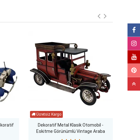
koratif
Dekoratif Metal Klasik Otomobil -
Küçü
Eskitme Görünümlü Vintage Araba
Arab
Biblosu