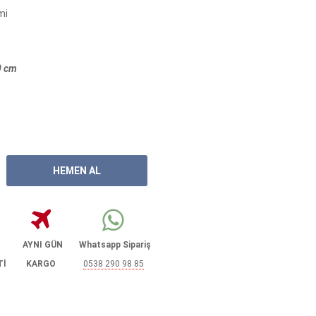
mi
0 cm
AYNI GÜN
Whatsapp Sipariş
Tİ
KARGO
0538 290 98 85