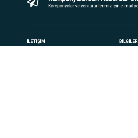
Kampanyalar ve yeni ürünlerimiz için e-mail adr
İLETİŞİM
BİLGİLER
Geri Ödem
Cumhuriyet Mah. Meryem Sok. No: 7
Yakacık / Kartal / İstanbul
Çerez Pol
0216 309 86 55 - 0538 290 98 85
Teslimat B
satis@hediyemevsimi.com
Gizlilik Po
Şartlar v
Müşteri Hizmetleri: 8:00 - 00:00
KVKK
© 2015 - 2025 Hediye Mevsimi. Sitemizde kullanılan tasar