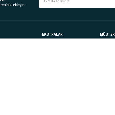
esinizi ekleyin.
EKSTRALAR
MÜŞTERİ
e Politikası
Hakkımızda
Sipariş T
itikası
Markalar
Ürün İade
ilgileri
Blog
Alışveriş
litikası
Ortaklık Programı
Hediye Ç
e Koşullar
Kampanyalar
İletişim
Hesap Numaralarımız
Site Map
ım, fotoğraf, açıklamalar ve