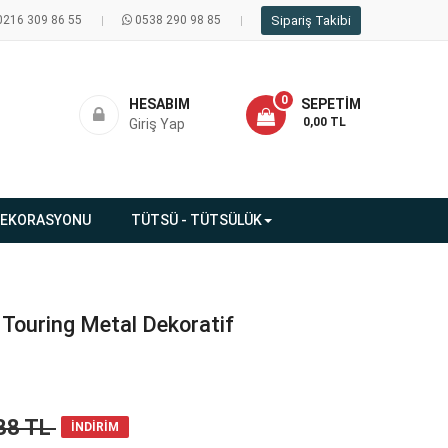
0216 309 86 55
0538 290 98 85
Sipariş Takibi
0
HESABIM
SEPETIM
- 0,00 TL
Giriş Yap
DEKORASYONU
TÜTSÜ - TÜTSÜLÜK
Touring Metal Dekoratif
88 TL
İNDİRİM