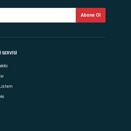
Abone Ol
 SERVİSİ
akibi
si
 Listem
eki