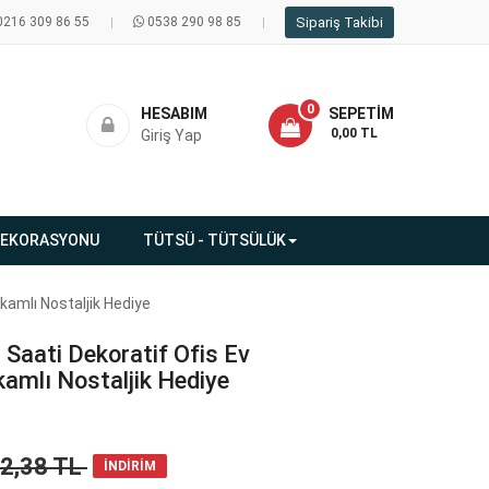
0216 309 86 55
0538 290 98 85
Sipariş Takibi
0
HESABIM
SEPETIM
- 0,00 TL
Giriş Yap
DEKORASYONU
TÜTSÜ - TÜTSÜLÜK
kamlı Nostaljik Hediye
a Saati Dekoratif Ofis Ev
amlı Nostaljik Hediye
12,38 TL
İNDİRİM