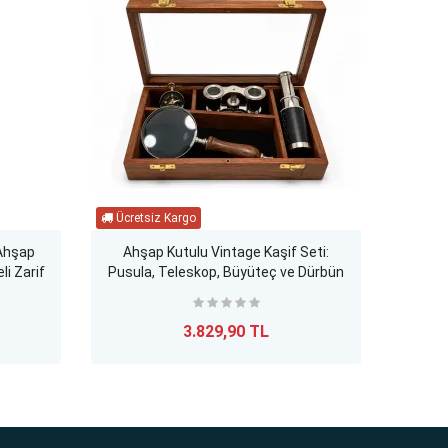
 Ahşap
Ahşap Kutulu Vintage Kaşif Seti:
El Ya
li Zarif
Pusula, Teleskop, Büyüteç ve Dürbün
Koleksiyonu
3.829,90 TL