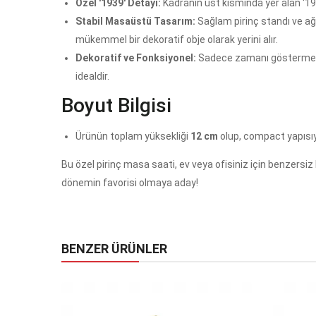
Özel '1939' Detayı:
Kadranın üst kısmında yer alan '1939
Stabil Masaüstü Tasarım:
Sağlam pirinç standı ve ağı
mükemmel bir dekoratif obje olarak yerini alır.
Dekoratif ve Fonksiyonel:
Sadece zamanı göstermekle
idealdir.
Boyut Bilgisi
Ürünün toplam yüksekliği
12 cm
olup, compact yapısıyla
Bu özel pirinç masa saati, ev veya ofisiniz için benzersiz 
dönemin favorisi olmaya aday!
BENZER ÜRÜNLER