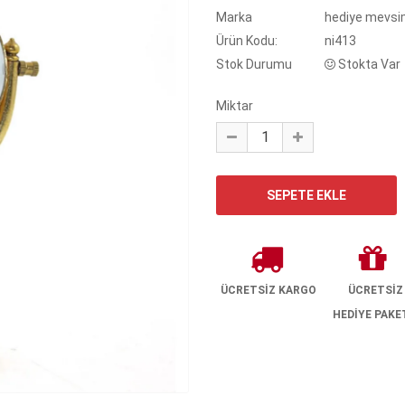
Marka
hediye mevsi
Ürün Kodu:
ni413
Stok Durumu
Stokta Var
Miktar
ÜCRETSİZ KARGO
ÜCRETSİZ
HEDİYE PAKE