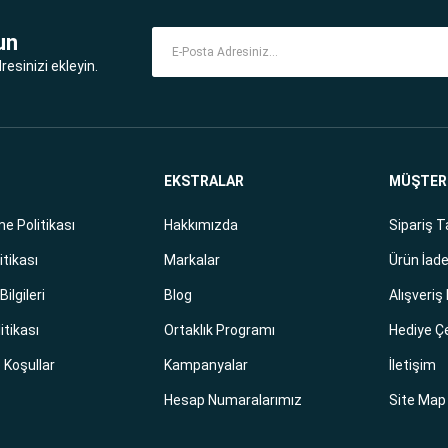
un
esinizi ekleyin.
EKSTRALAR
MÜŞTERİ
e Politikası
Hakkımızda
Sipariş T
itikası
Markalar
Ürün İade
ilgileri
Blog
Alışveriş
litikası
Ortaklık Programı
Hediye Ç
e Koşullar
Kampanyalar
İletişim
Hesap Numaralarımız
Site Map