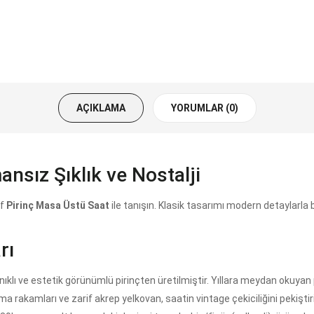
AÇIKLAMA
YORUMLAR (0)
nsız Şıklık ve Nostalji
if
Pirinç Masa Üstü Saat
ile tanışın. Klasik tasarımı modern detaylarla b
rı
lı ve estetik görünümlü pirinçten üretilmiştir. Yıllara meydan okuyan pa
 rakamları ve zarif akrep yelkovan, saatin vintage çekiciliğini pekiştiri