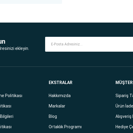
un
esinizi ekleyin.
EKSTRALAR
MÜŞTERİ
e Politikası
Hakkımızda
Sipariş T
itikası
Markalar
Ürün İade
ilgileri
Blog
Alışveriş
litikası
Ortaklık Programı
Hediye Ç