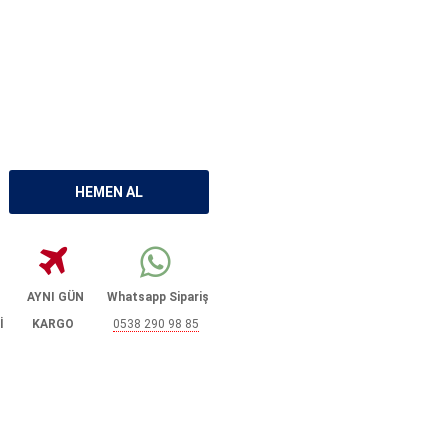
AYNI GÜN
Whatsapp Sipariş
İ
KARGO
0538 290 98 85