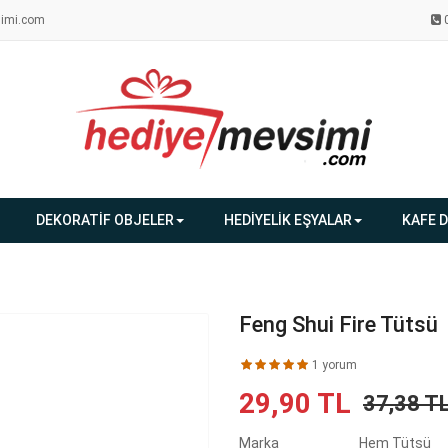
imi.com
DEKORATİF OBJELER
HEDİYELİK EŞYALAR
KAFE 
Feng Shui Fire Tütsü
1 yorum
29,90 TL
37,38 T
Marka
Hem Tütsü