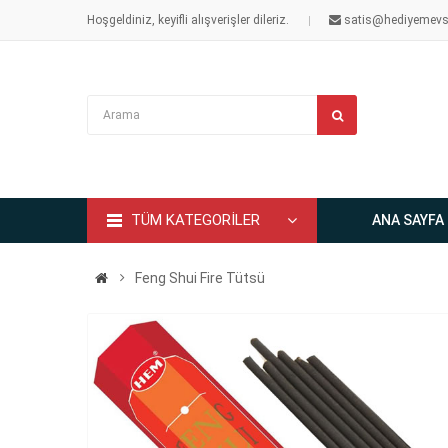
Hoşgeldiniz, keyifli alışverişler dileriz.
satis@hediyemevs
TÜM KATEGORİLER
ANA SAYFA
Feng Shui Fire Tütsü