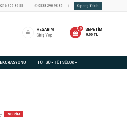
0216 309 86 55
0538 290 98 85
Sipariş Takibi
0
HESABIM
SEPETIM
- 0,00 TL
Giriş Yap
DEKORASYONU
TÜTSÜ - TÜTSÜLÜK
L
İNDİRİM