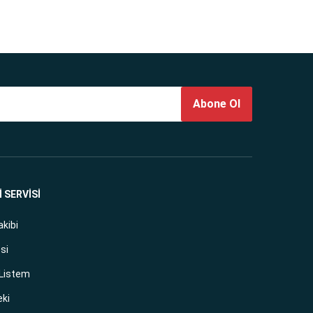
Abone Ol
 SERVİSİ
akibi
si
 Listem
eki