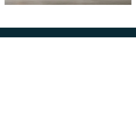
Abone Ol
İLETİŞİM
Cumhuriyet Mah. Meryem Sok. No: 7 Yakacık / Kartal /
İstanbul
0216 309 86 55 - 0538 290 98 85
satis@hediyemevsimi.com