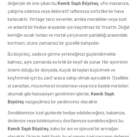
değeriyle de öne çıkan bu
Kemik Saplı Büyüteç
, ofis masanıza,
çalışma odanıza veya dekoratif raflarınıza sofistike bir hava
katacaktır. Vintage tarzı sevenler, antika meraklıları veya özel
ve anlamlı bir hediye arayanlar için kaçırılmaz bir fırsattır. Doğal
kemiğin sıcak tonları ve metal çerçevenin parlaklığı arasındaki
kontrast, ürüne zamansız bir güzellik bahşeder.
Bu büyüteç, sadece görme yeteneğinizi güçlendirmekle
kalmaz, aynı zamanda estetik bir keyif de sunar. Her ayrıntının
önemi olduğu bir dünyada, küçük detayları büyütmek ve
keşfetmek için bu zarif araca sahip olmak ayrıcalıktır. Özellikle
el sanatları, mücevherat incelemesi veya ince baskılı metinleri
okumak gibi hassasiyet gerektiren işlerde,
Kemik Saplı
Büyüteç
vazgeçilmez bir yardımcınız olacaktır.
Sevdiklerinize özel günlerde hediye edebileceğiniz, babanıza,
dedenize veya koleksiyoncu dostlarınıza sunabileceğiniz bu
Kemik Saplı Büyüteç
, kalıcı bir anı ve işlevsel bir armağan
olacaktır. Ürünün tekli fiyatı, bu el yapımı özel parçanın değerini