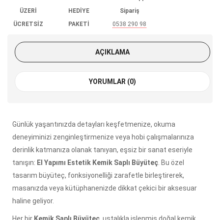
ÜZERİ
HEDİYE
Sipariş
ÜCRETSİZ
PAKETİ
0538 290 98
KARGO
85
AÇIKLAMA
YORUMLAR (0)
Günlük yaşantınızda detayları keşfetmenize, okuma
deneyiminizi zenginleştirmenize veya hobi çalışmalarınıza
derinlik katmanıza olanak tanıyan, eşsiz bir sanat eseriyle
tanışın:
El Yapımı Estetik Kemik Saplı Büyüteç
. Bu özel
tasarım büyüteç, fonksiyonelliği zarafetle birleştirerek,
masanızda veya kütüphanenizde dikkat çekici bir aksesuar
haline geliyor.
Her bir
Kemik Saplı Büyüteç
, ustalıkla işlenmiş doğal kemik