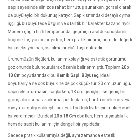
sapı sayesinde elinizde rahat bir tutuş sunarken, görsel olarak
da büyüleyici bir dokunuş katıyor. Sap kısmındaki detaylı oyma
işçiliği, bu büyütece özgün ve otantik bir karakter kazandırıyor.
Modern çağın hızlı temposunda, geçmişin asil dokunuşlarını
bugüne taşıyan bu büyüteç, hem pratik bir araç hem de değerli
bir koleksiyon parçası olma niteliği taşımaktadır.
Ürünümüzün ölçüleri, kullanım kolaylığı ve estetik görünümü
göz önünde bulundurularak özenle belirlenmiştir. Toplam
20 x
18 Cm
boyutlarındaki bu
Kemik Saplı Büyüteç
, ideal
boyutlarıyla ne çok büyük ne de çok küçüktür. 20 cm uzunluğu,
sapın ele oturmasını sağlarken, 18 cm genişliği ise geniş bir
görüş alanı sunarak okuma, pul toplama, harita inceleme veya
minyatür çalışmalar gibi pek çok farklı aktivite için mükemmel
bir yardımcıdır. Bu ideal
20 x 18 Cm
ebatları, hem taşınabilirlik
hem de sabit kullanım için dengeli bir yapıdadır.
Sadece pratik kullanımıyla değil, aynı zamanda estetik