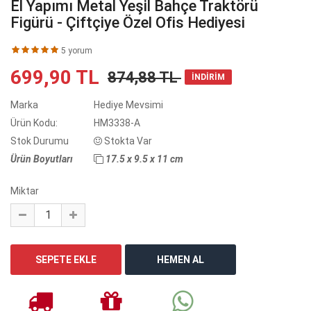
El Yapımı Metal Yeşil Bahçe Traktörü
Figürü - Çiftçiye Özel Ofis Hediyesi
5 yorum
699,90 TL
874,88 TL
İNDİRİM
Marka
Hediye Mevsimi
Ürün Kodu:
HM3338-A
Stok Durumu
Stokta Var
Ürün Boyutları
17.5 x 9.5 x 11 cm
Miktar