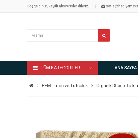
Hoşgeldiniz, keyifli alışverişler dileriz.
satis@hediyemevs
TÜM KATEGORİLER
ANA SAYFA
HEM Tütsü ve Tütsülük
Organik Dhoop Tütsü