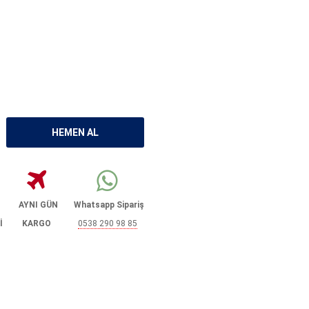
AYNI GÜN
Whatsapp Sipariş
İ
KARGO
0538 290 98 85