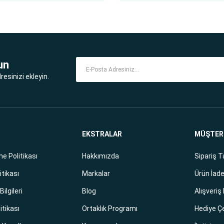
un
esinizi ekleyin.
EKSTRALAR
MÜŞTERİ
e Politikası
Hakkımızda
Sipariş T
itikası
Markalar
Ürün İade
ilgileri
Blog
Alışveriş
litikası
Ortaklık Programı
Hediye Ç