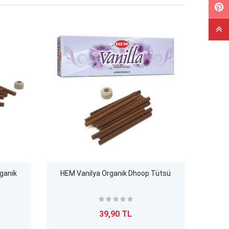
ganik
HEM Vanilya Organik Dhoop Tütsü
Mang
39,90 TL