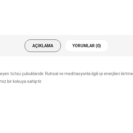
AÇIKLAMA
YORUMLAR (0)
ütsü çubuklarıdır. Ruhsal ve meditasyonla ilgili iyi enerjileri iletme
miz bir kokuya sahiptir.