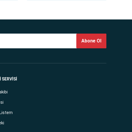
Abone Ol
 SERVİSİ
akibi
si
 Listem
eki