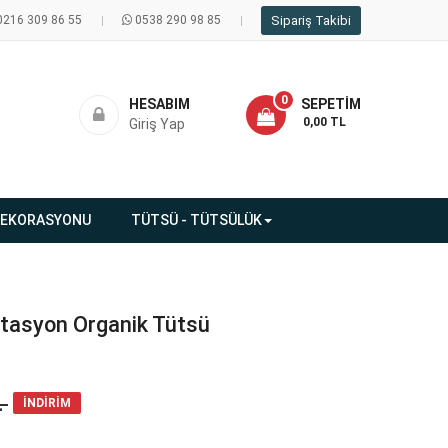
0216 309 86 55
0538 290 98 85
Sipariş Takibi
0
HESABIM
SEPETIM
- 0,00 TL
Giriş Yap
DEKORASYONU
TÜTSÜ - TÜTSÜLÜK
tasyon Organik Tütsü
L
İNDİRİM