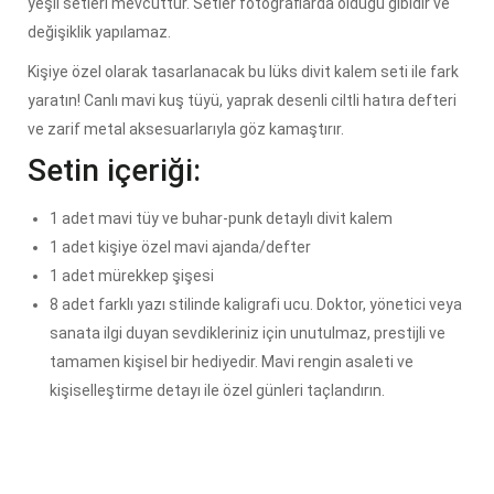
yeşil setleri mevcuttur. Setler fotoğraflarda olduğu gibidir ve
değişiklik yapılamaz.
Kişiye özel olarak tasarlanacak bu lüks divit kalem seti ile fark
yaratın! Canlı mavi kuş tüyü, yaprak desenli ciltli hatıra defteri
ve zarif metal aksesuarlarıyla göz kamaştırır.
Setin içeriği:
1 adet mavi tüy ve buhar-punk detaylı divit kalem
1 adet kişiye özel mavi ajanda/defter
1 adet mürekkep şişesi
8 adet farklı yazı stilinde kaligrafi ucu. Doktor, yönetici veya
sanata ilgi duyan sevdikleriniz için unutulmaz, prestijli ve
tamamen kişisel bir hediyedir. Mavi rengin asaleti ve
kişiselleştirme detayı ile özel günleri taçlandırın.