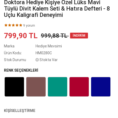
Doktora Hediye Kişiye Özel Lüks Mavi
Tüylü Divit Kalem Seti & Hatıra Defteri - 8
Uçlu Kaligrafi Deneyimi
9 yorum
799,90 TL
999,88 TL
İNDİRİM
Marka
Hediye Mevsimi
Ürün Kodu:
HM0280C
Stok Durumu
Stokta Var
RENK SEÇENEKLERİ
KIŞISELLEŞTIRME