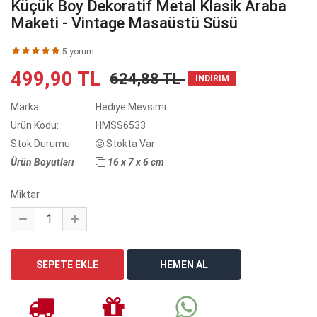
Küçük Boy Dekoratif Metal Klasik Araba
Maketi - Vintage Masaüstü Süsü
5 yorum
499,90 TL
624,88 TL
İNDİRİM
Marka
Hediye Mevsimi
Ürün Kodu:
HMSS6533
Stok Durumu
Stokta Var
Ürün Boyutları
16 x 7 x 6 cm
Miktar