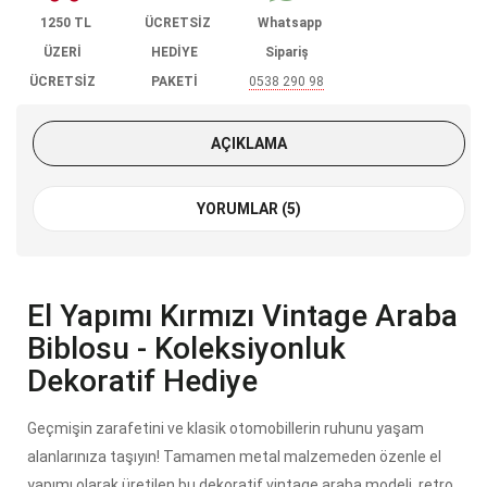
1250 TL
ÜCRETSİZ
Whatsapp
ÜZERİ
HEDİYE
Sipariş
ÜCRETSİZ
PAKETİ
0538 290 98
KARGO
85
AÇIKLAMA
YORUMLAR (5)
El Yapımı Kırmızı Vintage Araba
Biblosu - Koleksiyonluk
Dekoratif Hediye
Geçmişin zarafetini ve klasik otomobillerin ruhunu yaşam
alanlarınıza taşıyın! Tamamen metal malzemeden özenle el
yapımı olarak üretilen bu dekoratif vintage araba modeli, retro