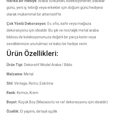
Harika Bir Hediye:
Araba tutkunları, koleksiyonerler, babalar
günü, yeni iş tebriği veya erkekler için doğum günü hediyesi
olarak mükemmel bir alternatiftir.
Çok Yönlü Dekorasyon:
Ev, ofis, kafe veya mağaza
dekorasyonu için idealdir. Bu şık ve nostaljik metal araba
biblosu ile koleksiyonunuza değerli bir parça katın veya
sevdiklerinize unutulmaz ve kalıcı bir hediye verin.
Ürün Özellikleri:
Ürün Tipi:
Dekoratif Model Araba / Biblo
Malzeme:
Metal
Stil:
Vintage, Retro, Eskitme
Renk:
Kırmızı, Krem
Boyut:
Küçük Boy (Masaüstü ve raf dekorasyonu için idealdir)
Özellik:
El yapımı, detaylı işçilik