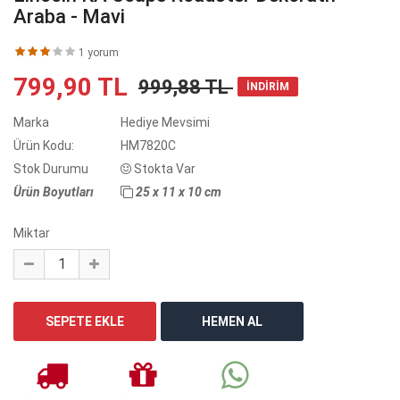
Araba - Mavi
1 yorum
799,90 TL
999,88 TL
İNDİRİM
Marka
Hediye Mevsimi
Ürün Kodu:
HM7820C
Stok Durumu
Stokta Var
Ürün Boyutları
25 x 11 x 10 cm
Miktar