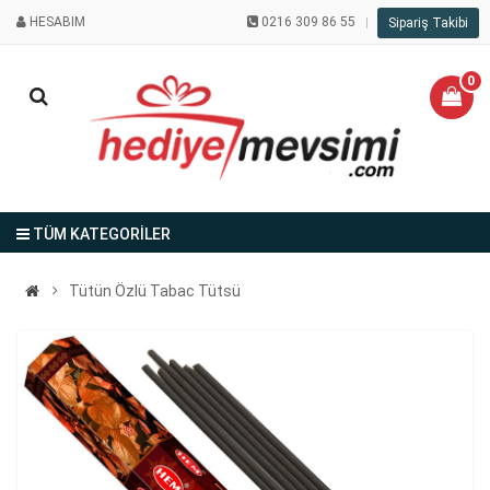
HESABIM
0216 309 86 55
Sipariş Takibi
0
TÜM KATEGORİLER
Tütün Özlü Tabac Tütsü