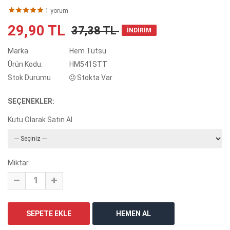
1 yorum
29,90 TL
37,38 TL
İNDİRİM
Marka
Hem Tütsü
Ürün Kodu:
HM541STT
Stok Durumu
Stokta Var
SEÇENEKLER:
Kutu Olarak Satın Al
Miktar