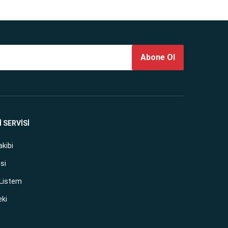
Abone Ol
 SERVİSİ
akibi
si
 Listem
eki