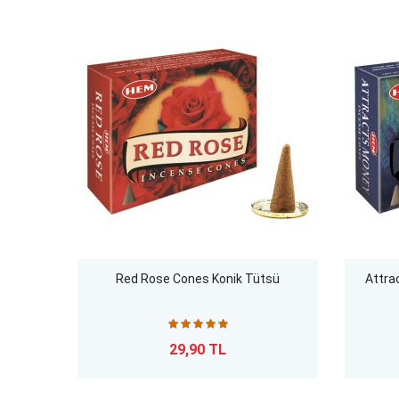
Red Rose Cones Konik Tütsü
Attra
29,90 TL