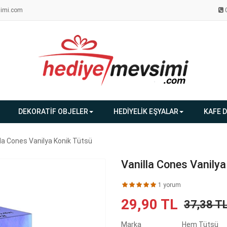
imi.com
DEKORATİF OBJELER
HEDİYELİK EŞYALAR
KAFE 
lla Cones Vanilya Konik Tütsü
Vanilla Cones Vanilya
1 yorum
29,90 TL
37,38 T
Marka
Hem Tütsü