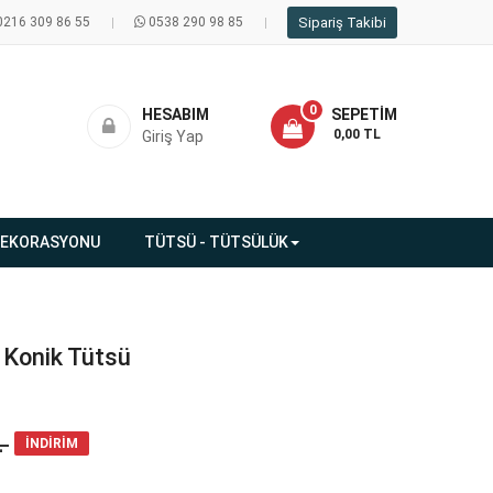
0216 309 86 55
0538 290 98 85
Sipariş Takibi
0
HESABIM
SEPETIM
- 0,00 TL
Giriş Yap
DEKORASYONU
TÜTSÜ - TÜTSÜLÜK
 Konik Tütsü
L
İNDİRİM