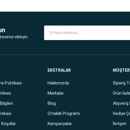
un
esinizi ekleyin.
EKSTRALAR
MÜŞTERİ
e Politikası
Hakkımızda
Sipariş T
itikası
Markalar
Ürün İade
ilgileri
Blog
Alışveriş
litikası
Ortaklık Programı
Hediye Ç
e Koşullar
Kampanyalar
İletişim