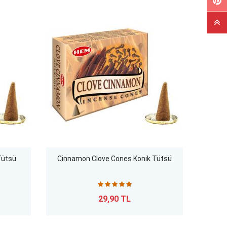
Tütsü
Cinnamon Clove Cones Konik Tütsü
Preci
29,90 TL