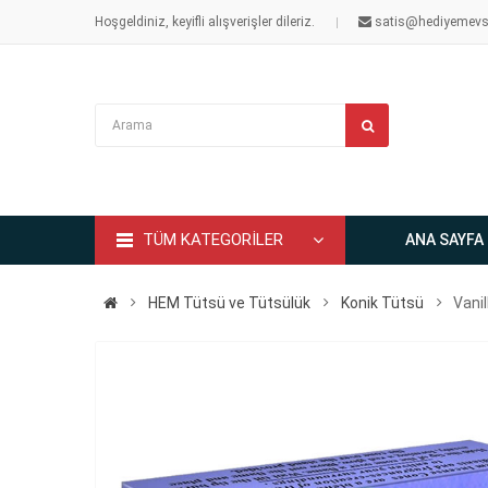
Hoşgeldiniz, keyifli alışverişler dileriz.
satis@hediyemevs
TÜM KATEGORİLER
ANA SAYFA
HEM Tütsü ve Tütsülük
Konik Tütsü
Vani