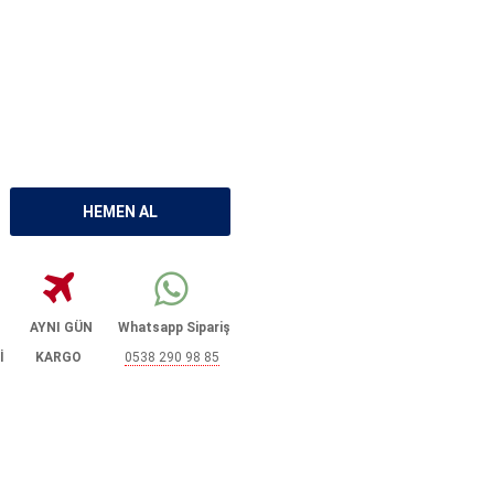
AYNI GÜN
Whatsapp Sipariş
İ
KARGO
0538 290 98 85